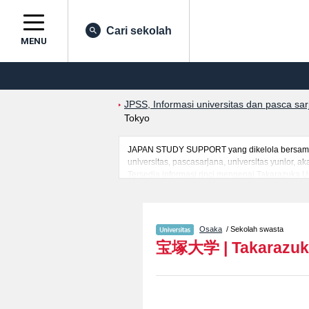
Cari sekolah
MENU
JPSS, Informasi universitas dan pasca sa
Tokyo
JAPAN STUDY SUPPORT yang dikelola bersama o
universitas, pascasarjana, universitas yunior,
Tersedia informasi rinci mengenai Takarazuka Un
mahasiswa(i) mancanegara seperti kuota untuk 
kampus, akses jalan, dan lainnya. Silakan mem
Osaka
/ Sekolah swasta
宝塚大学
|
Takarazuk