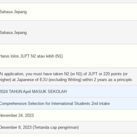
Bahasa Jepang
Bahasa Jepang
Harus lolos JLPT N2 atau lebih (N1)
At application, you must have taken N2 (or N1) of JLPT or 220 points (or
higher) at Japanese of EJU (excluding Writing) within 2 years as a principle.
2024 TAHUN April MASUK SEKOLAH
Comprehensive Selection for International Students 2nd intake
November 24, 2023
Desember 8, 2023 (Tertanda cap pengiriman)