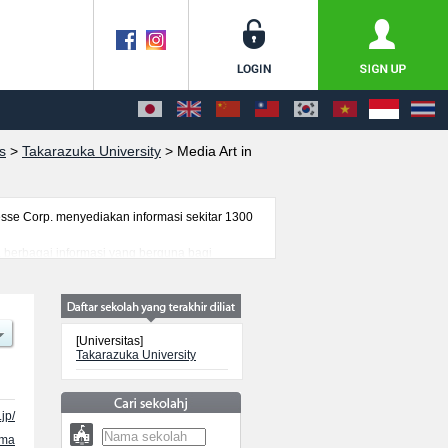
s
>
Takarazuka University
>
Media Art in
se Corp. menyediakan informasi sekitar 1300
ta berbagai informasi yang berguna bagi
nformasi mengenai ujian masuk, prasarana
[Universitas]
Takarazuka University
jp/
ama