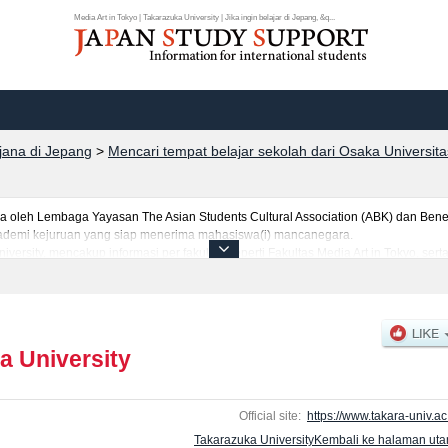
Media Art in Tokyo | Takarazuka University | Jika ingin belajar di Jepang, &q...
rjana di Jepang
>
Mencari tempat belajar sekolah dari Osaka Universita
leh Lembaga Yayasan The Asian Students Cultural Association (ABK) dan Benes
 akademi kejuruan yang siap menerima mahasiswa(i) mancanegara.
iversity, mencakup informasi per fakultas seperti Fakultas Media Art in Tokyo, ser
jumlah pendaftar dan jumlah kelulusan ujian masuk mahasiswa(i) mancanegara, i
anfaatkannya.
a University
Official site:
https://www.takara-univ.ac.
Takarazuka UniversityKembali ke halaman ut