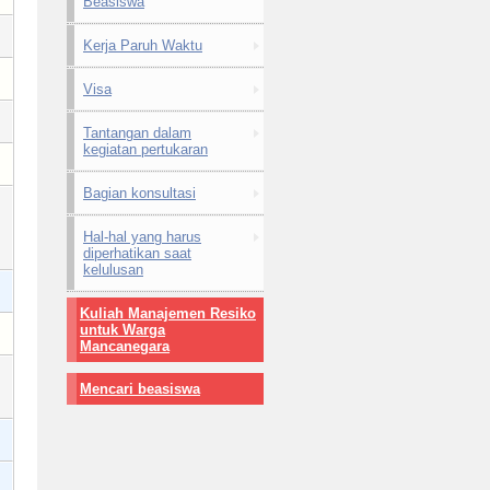
Beasiswa
Kerja Paruh Waktu
Visa
Tantangan dalam
kegiatan pertukaran
Bagian konsultasi
Hal-hal yang harus
diperhatikan saat
kelulusan
Kuliah Manajemen Resiko
untuk Warga
Mancanegara
Mencari beasiswa