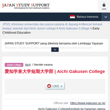
Bahasa Indonesia
JPSS, Informasi universitas dan pasca sarjana di Jepang
>
Mencari tempat
belajar sekolah dari Aichi Junior college
>
Aichi Gakusen College
>
Early
Childhood Education
JAPAN STUDY SUPPORT yang dikelola bersama oleh Lembaga Yayasan
The Asian Students Cultural Association (ABK) dan Benesse Corp.
menyediakan informasi sekitar 1300 universitas, pascasarjana, universitas
yunior, akademi kejuruan yang siap menerima mahasiswa(i) mancanegara.
Tersedia informasi rinci mengenai Aichi Gakusen College, mencakup
Aichi
/ Sekolah swasta
informasi per fakultas seperti Fakultas Comprehensive Studies for Life
DesignatauFakultas Nutrition and SciencesatauFakultas Early Childhood
愛知学泉大学短期大学部
|
Aichi Gakusen College
Education, serta berbagai informasi yang berguna bagi mahasiswa(i)
mancanegara seperti kuota untuk jumlah pendaftar dan jumlah kelulusan
ujian masuk mahasiswa(i) mancanegara, informasi mengenai ujian masuk,
prasarana kampus, akses jalan, dan lainnya. Silakan memanfaatkannya.
Official site:
https://www.gakusen.ac.jp/
Aichi Gakusen CollegeKembali ke halaman utama