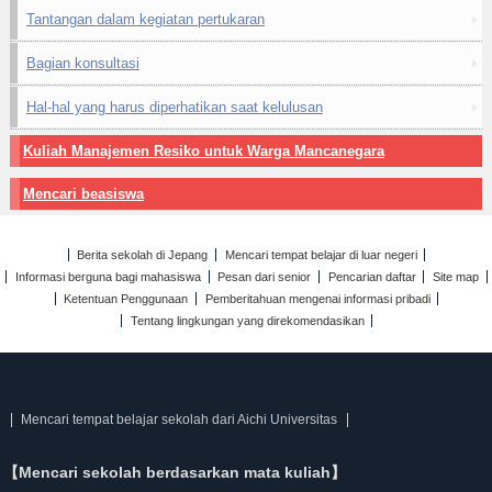
Tantangan dalam kegiatan pertukaran
Bagian konsultasi
Hal-hal yang harus diperhatikan saat kelulusan
Kuliah Manajemen Resiko untuk Warga Mancanegara
Mencari beasiswa
Berita sekolah di Jepang
Mencari tempat belajar di luar negeri
Informasi berguna bagi mahasiswa
Pesan dari senior
Pencarian daftar
Site map
Ketentuan Penggunaan
Pemberitahuan mengenai informasi pribadi
Tentang lingkungan yang direkomendasikan
Mencari tempat belajar sekolah dari Aichi Universitas
【Mencari sekolah berdasarkan mata kuliah】