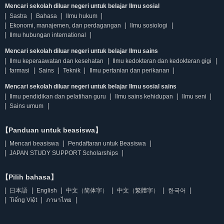
Mencari sekolah diluar negeri untuk belajar Ilmu sosial
Sastra
Bahasa
Ilmu hukum
Ekonomi, manajemen, dan perdagangan
Ilmu sosiologi
Ilmu hubungan international
Mencari sekolah diluar negeri untuk belajar Ilmu sains
Ilmu keperaawatan dan kesehatan
Ilmu kedokteran dan kedokteran gigi
farmasi
Sains
Teknik
Ilmu pertanian dan perikanan
Mencari sekolah diluar negeri untuk belajar Ilmu sosial sains
Ilmu pendidikan dan pelatihan guru
Ilmu sains kehidupan
Ilmu seni
Sains umum
【Panduan untuk beasiswa】
Mencari beasiswa
Pendaftaran untuk Beasiswa
JAPAN STUDY SUPPORT Scholarships
【Pilih bahasa】
日本語
English
中文（简体字）
中文（繁體字）
한국어
Tiếng Việt
ภาษาไทย