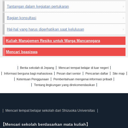
Tantangan dalam kegiatan pertukaran
Bagian konsultasi
Hal-hal yang harus diperhatikan saat kelulusan
Kuliah Manajemen Resiko untuk Warga Mancanegara
Mencari beasiswa
Berita sekolah di Jepang
Mencari tempat belajar di luar negeri
Informasi berguna bagi mahasiswa
Pesan dari senior
Pencarian daftar
Site map
Ketentuan Penggunaan
Pemberitahuan mengenai informasi pribadi
Tentang lingkungan yang direkomendasikan
Mencari tempat belajar sekolah dari Shizuoka Universitas
【Mencari sekolah berdasarkan mata kuliah】