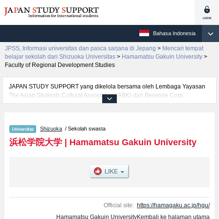
Bahasa Indonesia
JPSS, Informasi universitas dan pasca sarjana di Jepang
>
Mencari tempat
belajar sekolah dari Shizuoka Universitas
>
Hamamatsu Gakuin University
>
Faculty of Regional Development Studies
JAPAN STUDY SUPPORT yang dikelola bersama oleh Lembaga Yayasan
The Asian Students Cultural Association (ABK) dan Benesse Corp.
menyediakan informasi sekitar 1300 universitas, pascasarjana, universitas
yunior, akademi kejuruan yang siap menerima mahasiswa(i) mancanegara.
Tersedia informasi rinci mengenai Hamamatsu Gakuin University,
Shizuoka
/ Sekolah swasta
mencakup informasi per fakultas seperti Fakultas Faculty of Regional
Development Studies, serta berbagai informasi yang berguna bagi
浜松学院大学
|
Hamamatsu Gakuin University
mahasiswa(i) mancanegara seperti kuota untuk jumlah pendaftar dan
jumlah kelulusan ujian masuk mahasiswa(i) mancanegara, informasi
mengenai ujian masuk, prasarana kampus, akses jalan, dan lainnya.
Silakan memanfaatkannya.
Official site:
https://hamagaku.ac.jp/hgu/
Hamamatsu Gakuin UniversityKembali ke halaman utama