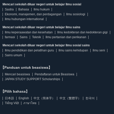
Mencari sekolah diluar negeri untuk belajar Ilmu sosial
Sastra
Bahasa
Ilmu hukum
Ekonomi, manajemen, dan perdagangan
Ilmu sosiologi
Ilmu hubungan international
Mencari sekolah diluar negeri untuk belajar Ilmu sains
Ilmu keperaawatan dan kesehatan
Ilmu kedokteran dan kedokteran gigi
farmasi
Sains
Teknik
Ilmu pertanian dan perikanan
Mencari sekolah diluar negeri untuk belajar Ilmu sosial sains
Ilmu pendidikan dan pelatihan guru
Ilmu sains kehidupan
Ilmu seni
Sains umum
【Panduan untuk beasiswa】
Mencari beasiswa
Pendaftaran untuk Beasiswa
JAPAN STUDY SUPPORT Scholarships
【Pilih bahasa】
日本語
English
中文（简体字）
中文（繁體字）
한국어
Tiếng Việt
ภาษาไทย