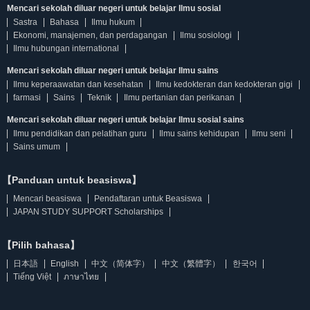
Mencari sekolah diluar negeri untuk belajar Ilmu sosial
Sastra
Bahasa
Ilmu hukum
Ekonomi, manajemen, dan perdagangan
Ilmu sosiologi
Ilmu hubungan international
Mencari sekolah diluar negeri untuk belajar Ilmu sains
Ilmu keperaawatan dan kesehatan
Ilmu kedokteran dan kedokteran gigi
farmasi
Sains
Teknik
Ilmu pertanian dan perikanan
Mencari sekolah diluar negeri untuk belajar Ilmu sosial sains
Ilmu pendidikan dan pelatihan guru
Ilmu sains kehidupan
Ilmu seni
Sains umum
【Panduan untuk beasiswa】
Mencari beasiswa
Pendaftaran untuk Beasiswa
JAPAN STUDY SUPPORT Scholarships
【Pilih bahasa】
日本語
English
中文（简体字）
中文（繁體字）
한국어
Tiếng Việt
ภาษาไทย