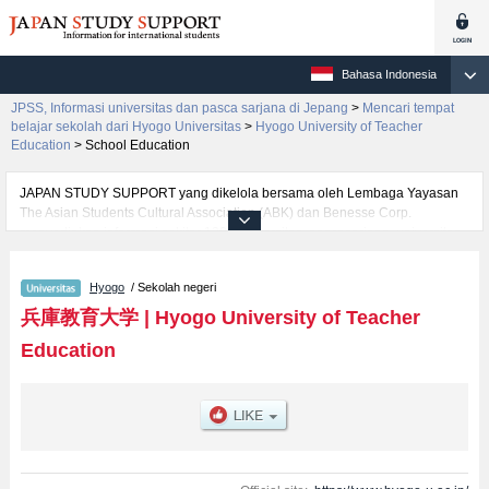
Bahasa Indonesia
JPSS, Informasi universitas dan pasca sarjana di Jepang
>
Mencari tempat
belajar sekolah dari Hyogo Universitas
>
Hyogo University of Teacher
Education
>
School Education
JAPAN STUDY SUPPORT yang dikelola bersama oleh Lembaga Yayasan
The Asian Students Cultural Association (ABK) dan Benesse Corp.
menyediakan informasi sekitar 1300 universitas, pascasarjana, universitas
yunior, akademi kejuruan yang siap menerima mahasiswa(i) mancanegara.
Tersedia informasi rinci mengenai Hyogo University of Teacher Education,
Hyogo
/ Sekolah negeri
mencakup informasi per fakultas seperti Fakultas School Education, serta
berbagai informasi yang berguna bagi mahasiswa(i) mancanegara seperti
兵庫教育大学
|
Hyogo University of Teacher
kuota untuk jumlah pendaftar dan jumlah kelulusan ujian masuk
Education
mahasiswa(i) mancanegara, informasi mengenai ujian masuk, prasarana
kampus, akses jalan, dan lainnya. Silakan memanfaatkannya.