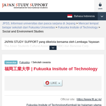
Bahasa Indonesia
JPSS, Informasi universitas dan pasca sarjana di Jepang
>
Mencari tempat
belajar sekolah dari Fukuoka Universitas
>
Fukuoka Insitute of Technology
>
Social and Environment Studies
JAPAN STUDY SUPPORT yang dikelola bersama oleh Lembaga Yayasan
The Asian Students Cultural Association (ABK) dan Benesse Corp.
menyediakan informasi sekitar 1300 universitas, pascasarjana, universitas
yunior, akademi kejuruan yang siap menerima mahasiswa(i) mancanegara.
Tersedia informasi rinci mengenai Fukuoka Insitute of Technology,
Fukuoka
/ Sekolah swasta
mencakup informasi per fakultas seperti Fakultas EngineeringatauFakultas
Information EngineeringatauFakultas Social and Environment Studies, serta
福岡工業大学
|
Fukuoka Insitute of Technology
berbagai informasi yang berguna bagi mahasiswa(i) mancanegara seperti
kuota untuk jumlah pendaftar dan jumlah kelulusan ujian masuk
mahasiswa(i) mancanegara, informasi mengenai ujian masuk, prasarana
kampus, akses jalan, dan lainnya. Silakan memanfaatkannya.
Official site:
https://www.fit.ac.jp/
Fukuoka Insitute of TechnologyKembali ke halaman utama