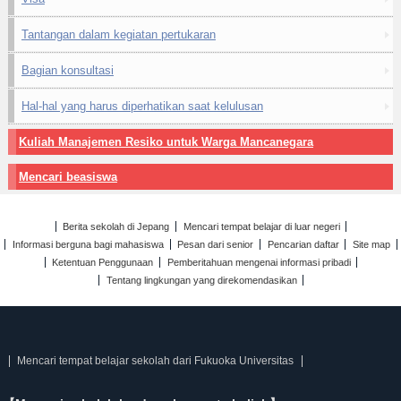
Tantangan dalam kegiatan pertukaran
Bagian konsultasi
Hal-hal yang harus diperhatikan saat kelulusan
Kuliah Manajemen Resiko untuk Warga Mancanegara
Mencari beasiswa
Berita sekolah di Jepang
Mencari tempat belajar di luar negeri
Informasi berguna bagi mahasiswa
Pesan dari senior
Pencarian daftar
Site map
Ketentuan Penggunaan
Pemberitahuan mengenai informasi pribadi
Tentang lingkungan yang direkomendasikan
Mencari tempat belajar sekolah dari Fukuoka Universitas