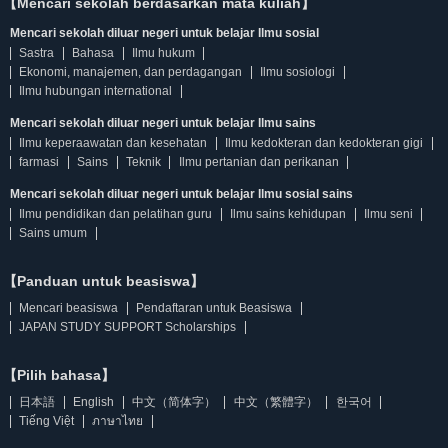
【Mencari sekolah berdasarkan mata kuliah】
Mencari sekolah diluar negeri untuk belajar Ilmu sosial
Sastra
Bahasa
Ilmu hukum
Ekonomi, manajemen, dan perdagangan
Ilmu sosiologi
Ilmu hubungan international
Mencari sekolah diluar negeri untuk belajar Ilmu sains
Ilmu keperaawatan dan kesehatan
Ilmu kedokteran dan kedokteran gigi
farmasi
Sains
Teknik
Ilmu pertanian dan perikanan
Mencari sekolah diluar negeri untuk belajar Ilmu sosial sains
Ilmu pendidikan dan pelatihan guru
Ilmu sains kehidupan
Ilmu seni
Sains umum
【Panduan untuk beasiswa】
Mencari beasiswa
Pendaftaran untuk Beasiswa
JAPAN STUDY SUPPORT Scholarships
【Pilih bahasa】
日本語
English
中文（简体字）
中文（繁體字）
한국어
Tiếng Việt
ภาษาไทย