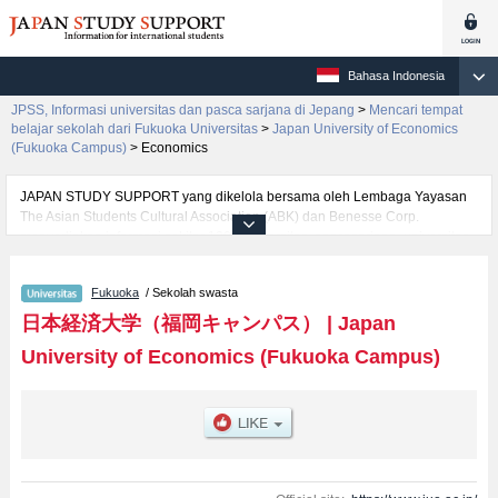
Bahasa Indonesia
JPSS, Informasi universitas dan pasca sarjana di Jepang
>
Mencari tempat
belajar sekolah dari Fukuoka Universitas
>
Japan University of Economics
(Fukuoka Campus)
>
Economics
JAPAN STUDY SUPPORT yang dikelola bersama oleh Lembaga Yayasan
The Asian Students Cultural Association (ABK) dan Benesse Corp.
menyediakan informasi sekitar 1300 universitas, pascasarjana, universitas
yunior, akademi kejuruan yang siap menerima mahasiswa(i) mancanegara.
Tersedia informasi rinci mengenai Japan University of Economics (Fukuoka
Fukuoka
/ Sekolah swasta
Campus), mencakup informasi per fakultas seperti Fakultas
EconomicsatauFakultas Management, serta berbagai informasi yang
日本経済大学（福岡キャンパス）
|
Japan
berguna bagi mahasiswa(i) mancanegara seperti kuota untuk jumlah
University of Economics (Fukuoka Campus)
pendaftar dan jumlah kelulusan ujian masuk mahasiswa(i) mancanegara,
informasi mengenai ujian masuk, prasarana kampus, akses jalan, dan
lainnya. Silakan memanfaatkannya.