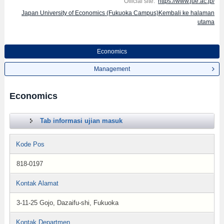
Official site:
https://www.jue.ac.jp/
Japan University of Economics (Fukuoka Campus)Kembali ke halaman
utama
Economics
Management
Economics
Tab informasi ujian masuk
Kode Pos
818-0197
Kontak Alamat
3-11-25 Gojo, Dazaifu-shi, Fukuoka
Kontak Departmen