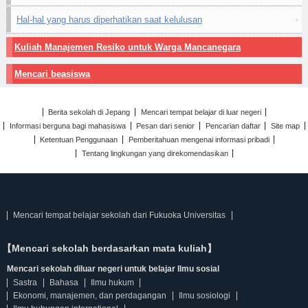
Hal-hal yang harus diperhatikan saat kelulusan
Kuliah Manajemen Resiko untuk Warga Mancanegara
Mencari beasiswa
Berita sekolah di Jepang
Mencari tempat belajar di luar negeri
Informasi berguna bagi mahasiswa
Pesan dari senior
Pencarian daftar
Site map
Ketentuan Penggunaan
Pemberitahuan mengenai informasi pribadi
Tentang lingkungan yang direkomendasikan
Mencari tempat belajar sekolah dari Fukuoka Universitas
【Mencari sekolah berdasarkan mata kuliah】
Mencari sekolah diluar negeri untuk belajar Ilmu sosial
Sastra
Bahasa
Ilmu hukum
Ekonomi, manajemen, dan perdagangan
Ilmu sosiologi