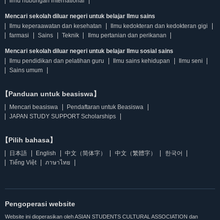
Ilmu hubungan international
Mencari sekolah diluar negeri untuk belajar Ilmu sains
Ilmu keperaawatan dan kesehatan
Ilmu kedokteran dan kedokteran gigi
farmasi
Sains
Teknik
Ilmu pertanian dan perikanan
Mencari sekolah diluar negeri untuk belajar Ilmu sosial sains
Ilmu pendidikan dan pelatihan guru
Ilmu sains kehidupan
Ilmu seni
Sains umum
【Panduan untuk beasiswa】
Mencari beasiswa
Pendaftaran untuk Beasiswa
JAPAN STUDY SUPPORT Scholarships
【Pilih bahasa】
日本語
English
中文（简体字）
中文（繁體字）
한국어
Tiếng Việt
ภาษาไทย
Pengoperasi website
Website ini dioperasikan oleh ASIAN STUDENTS CULTURAL ASSOCIATION dan