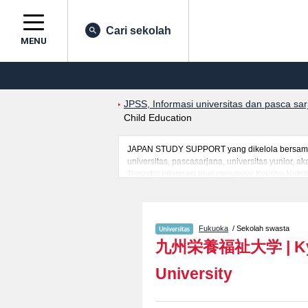
Cari sekolah
MENU
JPSS, Informasi universitas dan pasca sa
Child Education
JAPAN STUDY SUPPORT yang dikelola bersama o
universitas, pascasarjana, universitas yunior,
Tersedia informasi rinci mengenai Kyushu Nutriti
berbagai informasi yang berguna bagi mahasisw
mengenai ujian masuk, prasarana kampus, akses
Fukuoka
/ Sekolah swasta
九州栄養福祉大学
|
K
University