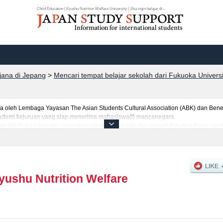
Child Education | Kyushu Nutrition Welfare University | Jika ingin belajar di...
rjana di Jepang
>
Mencari tempat belajar sekolah dari Fukuoka Univers
leh Lembaga Yayasan The Asian Students Cultural Association (ABK) dan Benes
 akademi kejuruan yang siap menerima mahasiswa(i) mancanegara.
on Welfare University, mencakup informasi per fakultas seperti Fakultas Food and N
a(i) mancanegara seperti kuota untuk jumlah pendaftar dan jumlah kelulusan uji
 jalan, dan lainnya. Silakan memanfaatkannya.
yushu Nutrition Welfare