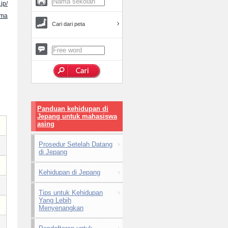
jp/
ama
Cari dari peta
Panduan kehidupan di
Jepang untuk mahasiswa
asing
Prosedur Setelah Datang
di Jepang
Kehidupan di Jepang
Tips untuk Kehidupan
Yang Lebih
Menyenangkan