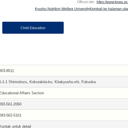
Official site:
https://www.knwu.ac.
Kyushu Nutrition Welfare UniversityKembali ke halaman ut
Child Education
803-8511
5-1-1 Shimoitozu, Kokurakita-ku, Kitakyushu-shi, Fukuoka
Educational Affairs Section
093-561-2060
093-562-5161
Kontak untuk detail