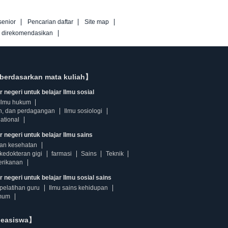
senior
Pencarian daftar
Site map
g direkomendasikan
berdasarkan mata kuliah】
 negeri untuk belajar Ilmu sosial
Ilmu hukum
n, dan perdagangan
Ilmu sosiologi
ational
r negeri untuk belajar Ilmu sains
dan kesehatan
kedokteran gigi
farmasi
Sains
Teknik
erikanan
 negeri untuk belajar Ilmu sosial sains
pelatihan guru
Ilmu sains kehidupan
mum
beasiswa】