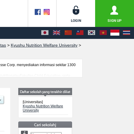
itas
>
Kyushu Nutrition Welfare University
>
se Corp. menyediakan informasi sekitar 1300
utritionatauFakultas Child Education, serta
an masuk mahasiswa(i) mancanegara, informasi
[Universitas]
Kyushu Nutrition Welfare
University