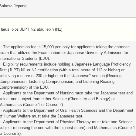
Bahasa Jepang
Harus lolos JLPT N2 atau lebih (N1)
・The application fee is 15,000 yen only for applicants taking the entrance
exam that utilizes the Examination for Japanese University Admission for
International Students (EJU).
・Eligibility requirements include holding a Japanese Language Proficiency
Test (JLPT) N1 or N2 certification (with a total score of 112 or higher) or
achieving a score of 230 or higher in the "Japanese" section (Reading
Comprehension, Listening Comprehension, and Listening-Reading
Comprehension) of the EJU.
・Applicants to the Department of Nursing must take the Japanese test and
select one subject from either Science (Chemistry and Biology) or
Mathematics (Course 1 or Course 2).
・Applicants to the Department of Oral Health Sciences and the Department
of Human Welfare must take the Japanese test.
・Applicants to the Department of Physical Therapy must take one Science
subject (choosing the one with the highest score) and Mathematics (Course 1
or Course 2).