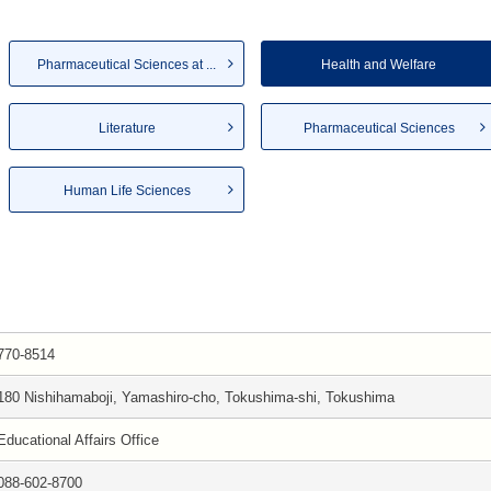
Pharmaceutical Sciences at ...
Health and Welfare
Literature
Pharmaceutical Sciences
Human Life Sciences
770-8514
180 Nishihamaboji, Yamashiro-cho, Tokushima-shi, Tokushima
Educational Affairs Office
088-602-8700