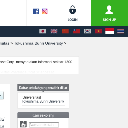
rsitas
>
Tokushima Bunri University
>
se Corp. menyediakan informasi sekitar 1300
akultas Pharmaceutical Sciences at
tical SciencesatauFakultas MusicatauFakultas
r dan jumlah kelulusan ujian masuk
nnya.
[Universitas]
Tokushima Bunri University
jp/
ama