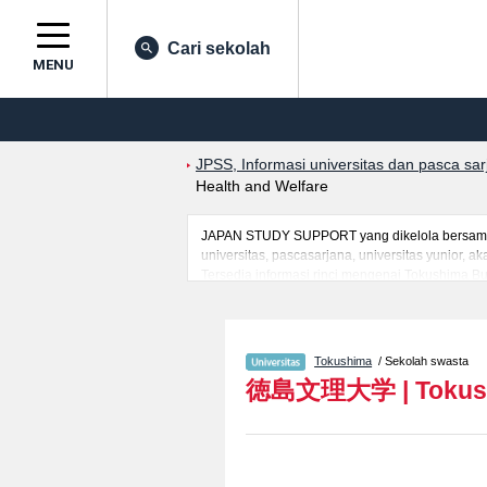
Cari sekolah
MENU
JPSS, Informasi universitas dan pasca sa
Health and Welfare
JAPAN STUDY SUPPORT yang dikelola bersama o
universitas, pascasarjana, universitas yunior,
Tersedia informasi rinci mengenai Tokushima Bun
Takamatsueki CampusatauFakultas Health and We
Human Life Sciences, serta berbagai informasi
mahasiswa(i) mancanegara, informasi mengenai 
Tokushima
/ Sekolah swasta
徳島文理大学
|
Tokus