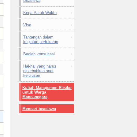
Beasiswa
Kerja Paruh Waktu
Visa
Tantangan dalam
kegiatan pertukaran
Bagian konsultasi
Hal-hal yang harus
diperhatikan saat
kelulusan
Kuliah Manajemen Resiko
untuk Warga
Mancanegara
Mencari beasiswa