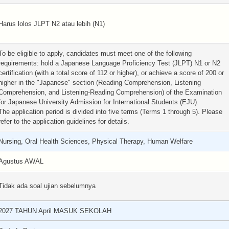
Harus lolos JLPT N2 atau lebih (N1)
To be eligible to apply, candidates must meet one of the following
requirements: hold a Japanese Language Proficiency Test (JLPT) N1 or N2
certification (with a total score of 112 or higher), or achieve a score of 200 or
higher in the "Japanese" section (Reading Comprehension, Listening
Comprehension, and Listening-Reading Comprehension) of the Examination
for Japanese University Admission for International Students (EJU).
The application period is divided into five terms (Terms 1 through 5). Please
refer to the application guidelines for details.
Nursing, Oral Health Sciences, Physical Therapy, Human Welfare
Agustus AWAL
Tidak ada soal ujian sebelumnya
2027 TAHUN April MASUK SEKOLAH