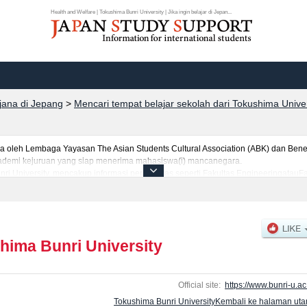
Health and Welfare | Tokushima Bunri University | Jika ingin belajar di Jepan...
rjana di Jepang
>
Mencari tempat belajar sekolah dari Tokushima Unive
leh Lembaga Yayasan The Asian Students Cultural Association (ABK) dan Benes
 akademi kejuruan yang siap menerima mahasiswa(i) mancanegara.
ri University, mencakup informasi per fakultas seperti Fakultas EngineeringatauF
lfareatauFakultas Policy StudiesatauFakultas LiteratureatauFakultas Pharmaceu
 yang berguna bagi mahasiswa(i) mancanegara seperti kuota untuk jumlah pendafta
ujian masuk, prasarana kampus, akses jalan, dan lainnya. Silakan memanfaatka
hima Bunri University
Official site:
https://www.bunri-u.ac.
Tokushima Bunri UniversityKembali ke halaman ut