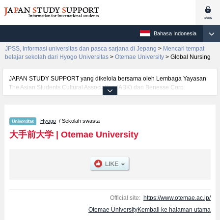
Bahasa Indonesia
JPSS, Informasi universitas dan pasca sarjana di Jepang
>
Mencari tempat
belajar sekolah dari Hyogo Universitas
>
Otemae University
>
Global Nursing
JAPAN STUDY SUPPORT yang dikelola bersama oleh Lembaga Yayasan
The Asian Students Cultural Association (ABK) dan Benesse Corp.
menyediakan informasi sekitar 1300 universitas, pascasarjana, universitas
yunior, akademi kejuruan yang siap menerima mahasiswa(i) mancanegara.
Tersedia informasi rinci mengenai Otemae University, mencakup informasi
Hyogo
/ Sekolah swasta
per fakultas seperti Fakultas Modern Social StudiesatauFakultas
Intercultural Japanese StudiesatauFakultas Architecture & ArtsatauFakultas
大手前大学
|
Otemae University
Health and NutritionatauFakultas Global NursingatauFakultas Business
Administration, serta berbagai informasi yang berguna bagi mahasiswa(i)
mancanegara seperti kuota untuk jumlah pendaftar dan jumlah kelulusan
ujian masuk mahasiswa(i) mancanegara, informasi mengenai ujian masuk,
prasarana kampus, akses jalan, dan lainnya. Silakan memanfaatkannya.
Official site:
https://www.otemae.ac.jp/
Otemae UniversityKembali ke halaman utama