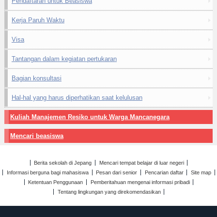
Pendaftaran untuk Beasiswa
Kerja Paruh Waktu
Visa
Tantangan dalam kegiatan pertukaran
Bagian konsultasi
Hal-hal yang harus diperhatikan saat kelulusan
Kuliah Manajemen Resiko untuk Warga Mancanegara
Mencari beasiswa
Berita sekolah di Jepang
Mencari tempat belajar di luar negeri
Informasi berguna bagi mahasiswa
Pesan dari senior
Pencarian daftar
Site map
Ketentuan Penggunaan
Pemberitahuan mengenai informasi pribadi
Tentang lingkungan yang direkomendasikan