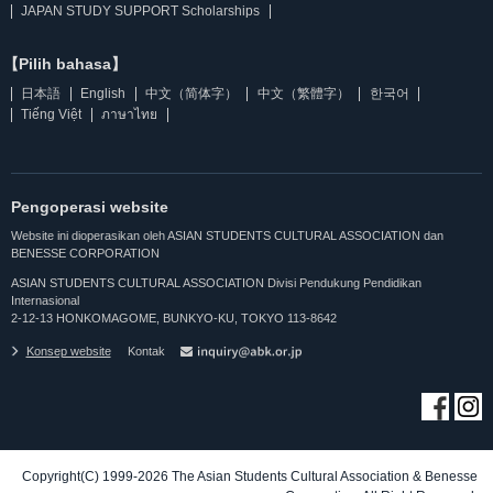
JAPAN STUDY SUPPORT Scholarships
【Pilih bahasa】
日本語
English
中文（简体字）
中文（繁體字）
한국어
Tiếng Việt
ภาษาไทย
Pengoperasi website
Website ini dioperasikan oleh ASIAN STUDENTS CULTURAL ASSOCIATION dan
BENESSE CORPORATION
ASIAN STUDENTS CULTURAL ASSOCIATION Divisi Pendukung Pendidikan
Internasional
2-12-13 HONKOMAGOME, BUNKYO-KU, TOKYO 113-8642
Konsep website
Kontak
Copyright(C) 1999-2026 The Asian Students Cultural Association & Benesse