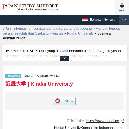
Bahasa Indonesia
JPSS, Informasi universitas dan pasca sarjana di Jepang
>
Mencari tempat
belajar sekolah dari Osaka Universitas
>
Kindai University
>
Business
Administration
JAPAN STUDY SUPPORT yang dikelola bersama oleh Lembaga Yayasan
The Asian Students Cultural Association (ABK) dan Benesse Corp.
menyediakan informasi sekitar 1300 universitas, pascasarjana, universitas
yunior, akademi kejuruan yang siap menerima mahasiswa(i) mancanegara.
Tersedia informasi rinci mengenai Kindai University, mencakup informasi
Osaka
/ Sekolah swasta
per fakultas seperti Fakultas LawatauFakultas EconomicsatauFakultas
Science and EngineeringatauFakultas PharmacyatauFakultas Literature，
近畿大学
|
Kindai University
Arts and Cultural StudiesatauFakultas AgricultureatauFakultas Biology-
Oriented Science and TechnologyatauFakultas EngineeringatauFakultas
Humanity-Oriented Science and EngineeringatauFakultas Business
AdministrationatauFakultas Applied SociologyatauFakultas
ArchitectureatauFakultas International StudiesatauFakultas Informatics,
serta berbagai informasi yang berguna bagi mahasiswa(i) mancanegara
seperti kuota untuk jumlah pendaftar dan jumlah kelulusan ujian masuk
Official site:
https://www.kindai.ac.jp/
mahasiswa(i) mancanegara, informasi mengenai ujian masuk, prasarana
Kindai UniversityKembali ke halaman utama
kampus, akses jalan, dan lainnya. Silakan memanfaatkannya.