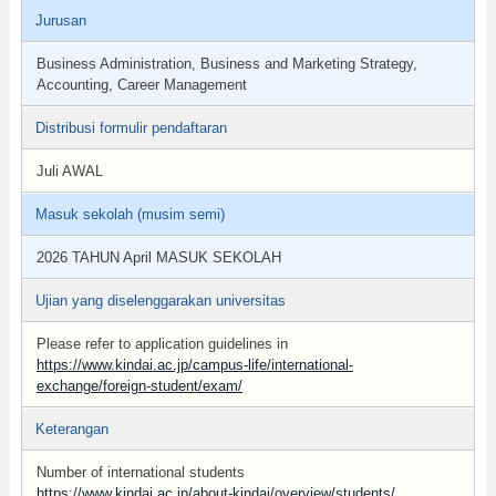
Jurusan
Business Administration, Business and Marketing Strategy,
Accounting, Career Management
Distribusi formulir pendaftaran
Juli AWAL
Masuk sekolah (musim semi)
2026 TAHUN April MASUK SEKOLAH
Ujian yang diselenggarakan universitas
Please refer to application guidelines in
https://www.kindai.ac.jp/campus-life/international-
exchange/foreign-student/exam/
Keterangan
Number of international students
https://www.kindai.ac.jp/about-kindai/overview/students/