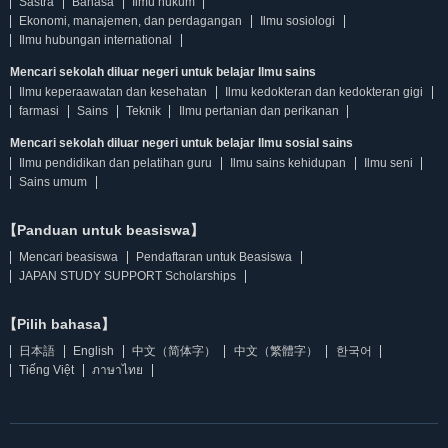
Sastra
Bahasa
Ilmu hukum
Ekonomi, manajemen, dan perdagangan
Ilmu sosiologi
Ilmu hubungan international
Mencari sekolah diluar negeri untuk belajar Ilmu sains
Ilmu keperaawatan dan kesehatan
Ilmu kedokteran dan kedokteran gigi
farmasi
Sains
Teknik
Ilmu pertanian dan perikanan
Mencari sekolah diluar negeri untuk belajar Ilmu sosial sains
Ilmu pendidikan dan pelatihan guru
Ilmu sains kehidupan
Ilmu seni
Sains umum
【Panduan untuk beasiswa】
Mencari beasiswa
Pendaftaran untuk Beasiswa
JAPAN STUDY SUPPORT Scholarships
【Pilih bahasa】
日本語
English
中文（简体字）
中文（繁體字）
한국어
Tiếng Việt
ภาษาไทย