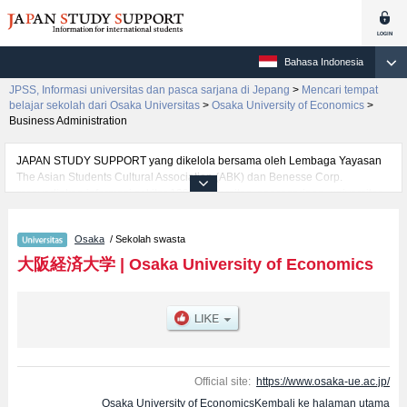
Bahasa Indonesia
JPSS, Informasi universitas dan pasca sarjana di Jepang
>
Mencari tempat
belajar sekolah dari Osaka Universitas
>
Osaka University of Economics
>
Business Administration
JAPAN STUDY SUPPORT yang dikelola bersama oleh Lembaga Yayasan
The Asian Students Cultural Association (ABK) dan Benesse Corp.
menyediakan informasi sekitar 1300 universitas, pascasarjana, universitas
yunior, akademi kejuruan yang siap menerima mahasiswa(i) mancanegara.
Tersedia informasi rinci mengenai Osaka University of Economics,
Osaka
/ Sekolah swasta
mencakup informasi per fakultas seperti Fakultas EconomicsatauFakultas
Business AdministrationatauFakultas Information Technology and Social
大阪経済大学
|
Osaka University of Economics
SciencesatauFakultas Human SciencesatauFakultas International Co-
Creativity and Innovation, serta berbagai informasi yang berguna bagi
mahasiswa(i) mancanegara seperti kuota untuk jumlah pendaftar dan
jumlah kelulusan ujian masuk mahasiswa(i) mancanegara, informasi
mengenai ujian masuk, prasarana kampus, akses jalan, dan lainnya.
Silakan memanfaatkannya.
Official site:
https://www.osaka-ue.ac.jp/
Osaka University of EconomicsKembali ke halaman utama