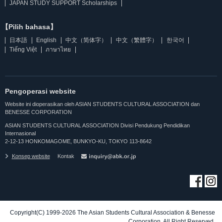
JAPAN STUDY SUPPORT Scholarships
【Pilih bahasa】
日本語
English
中文（简体字）
中文（繁體字）
한국어
Tiếng Việt
ภาษาไทย
Pengoperasi website
Website ini dioperasikan oleh ASIAN STUDENTS CULTURAL ASSOCIATION dan
BENESSE CORPORATION
ASIAN STUDENTS CULTURAL ASSOCIATION Divisi Pendukung Pendidikan
Internasional
2-12-13 HONKOMAGOME, BUNKYO-KU, TOKYO 113-8642
Konsep website
Kontak
Copyright(C) 1999-2026 The Asian Students Cultural Association & Benesse
Corporation. All Right Reserved.