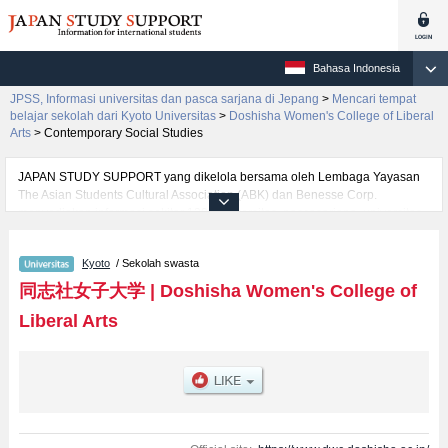
Bahasa Indonesia
JPSS, Informasi universitas dan pasca sarjana di Jepang
>
Mencari tempat
belajar sekolah dari Kyoto Universitas
>
Doshisha Women's College of Liberal
Arts
>
Contemporary Social Studies
JAPAN STUDY SUPPORT yang dikelola bersama oleh Lembaga Yayasan
The Asian Students Cultural Association (ABK) dan Benesse Corp.
menyediakan informasi sekitar 1300 universitas, pascasarjana, universitas
yunior, akademi kejuruan yang siap menerima mahasiswa(i) mancanegara.
Tersedia informasi rinci mengenai Doshisha Women's College of Liberal
Kyoto
/ Sekolah swasta
Arts, mencakup informasi per fakultas seperti Fakultas Liberal
ArtsatauFakultas Contemporary Social StudiesatauFakultas Human Life
同志社女子大学
|
Doshisha Women's College of
and ScienceatauFakultas Clinical PharmacyatauFakultas Culture and
Liberal Arts
RepresentationatauFakultas Nursing, serta berbagai informasi yang
berguna bagi mahasiswa(i) mancanegara seperti kuota untuk jumlah
pendaftar dan jumlah kelulusan ujian masuk mahasiswa(i) mancanegara,
informasi mengenai ujian masuk, prasarana kampus, akses jalan, dan
lainnya. Silakan memanfaatkannya.