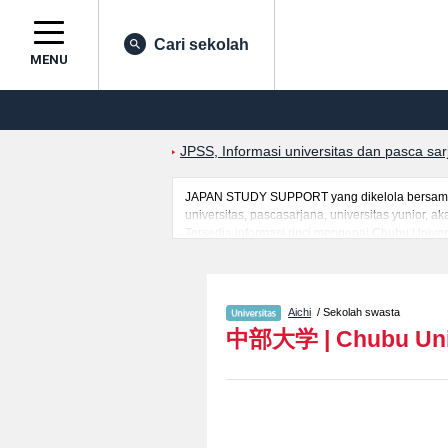
Cari sekolah
MENU
JPSS, Informasi universitas dan pasca sa
JAPAN STUDY SUPPORT yang dikelola bersama o
universitas, pascasarjana, universitas yunior,
Tersedia informasi rinci mengenai Chubu Univers
ScienceatauFakultas International Studiesatau
EducationatauFakultas Science and Engineering
kelulusan ujian masuk mahasiswa(i) mancanegar
Aichi
/ Sekolah swasta
中部大学
|
Chubu Uni