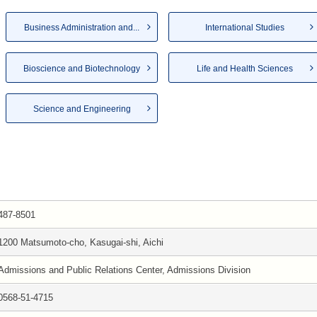
Business Administration and...
International Studies
Bioscience and Biotechnology
Life and Health Sciences
Science and Engineering
487-8501
1200 Matsumoto-cho, Kasugai-shi, Aichi
Admissions and Public Relations Center, Admissions Division
0568-51-4715