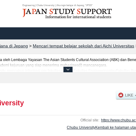
Engineering | Chubu University | Jika ingin belajar di Jepang, "JPSS"
rjana di Jepang
>
Mencari tempat belajar sekolah dari Aichi Universitas
leh Lembaga Yayasan The Asian Students Cultural Association (ABK) dan Benes
 akademi kejuruan yang siap menerima mahasiswa(i) mancanegara.
ity, mencakup informasi per fakultas seperti Fakultas EngineeringatauFakultas Bu
Fakultas HumanitiesatauFakultas Bioscience and BiotechnologyatauFakultas Life a
, serta berbagai informasi yang berguna bagi mahasiswa(i) mancanegara seperti 
a, informasi mengenai ujian masuk, prasarana kampus, akses jalan, dan lainnya
versity
Official site:
https://www.chubu.ac.
Chubu UniversityKembali ke halaman ut