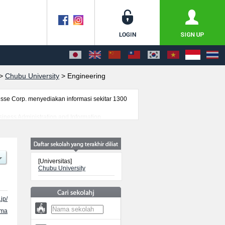
>
Chubu University
>
Engineering
se Corp. menyediakan informasi sekitar 1300
siness Administration and Information
nd Health SciencesatauFakultas
kuota untuk jumlah pendaftar dan jumlah
. Silakan memanfaatkannya.
[Universitas]
Chubu University
jp/
ama