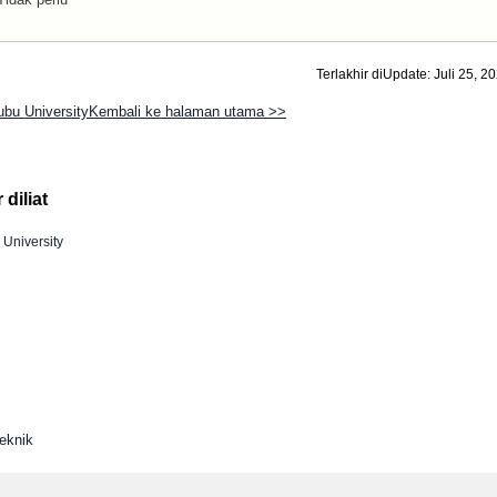
Terlakhir diUpdate: Juli 25, 2
ubu UniversityKembali ke halaman utama >>
diliat
University
eknik