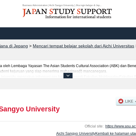
Business Administration | Aichi Sangyo University | Jika ingin belajar di Jep...
rjana di Jepang
>
Mencari tempat belajar sekolah dari Aichi Universitas
leh Lembaga Yayasan The Asian Students Cultural Association (ABK) dan Benes
 akademi kejuruan yang siap menerima mahasiswa(i) mancanegara.
University, mencakup informasi per fakultas seperti Fakultas MoldingatauFakultas B
perti kuota untuk jumlah pendaftar dan jumlah kelulusan ujian masuk mahasiswa
nnya. Silakan memanfaatkannya.
 Sangyo University
Official site:
https://www.asu.ac.
Aichi Sangyo UniversityKembali ke halaman ut