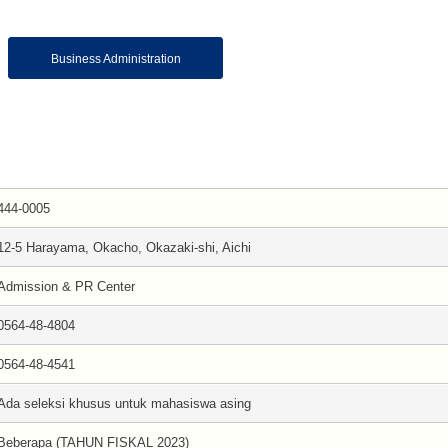
Business Administration
444-0005
12-5 Harayama, Okacho, Okazaki-shi, Aichi
Admission & PR Center
0564-48-4804
0564-48-4541
Ada seleksi khusus untuk mahasiswa asing
Beberapa (TAHUN FISKAL 2023)