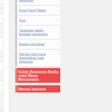
Beasiswa
Kerja Paruh Waktu
Visa
Tantangan dalam
kegiatan pertukaran
Bagian konsultasi
Hal-hal yang harus
diperhatikan saat
kelulusan
Kuliah Manajemen Resiko
untuk Warga
Mancanegara
Mencari beasiswa