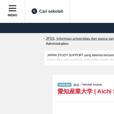
Cari sekolah
MENU
JPSS, Informasi universitas dan pasca sa
Administration
JAPAN STUDY SUPPORT yang dikelola bersama o
universitas, pascasarjana, universitas yunior,
Tersedia informasi rinci mengenai Aichi Sangyo 
yang berguna bagi mahasiswa(i) mancanegara se
masuk, prasarana kampus, akses jalan, dan lai
Aichi
/ Sekolah swasta
愛知産業大学
|
Aichi