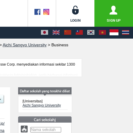
>
Aichi Sangyo University
>
Business
se Corp. menyediakan informasi sekitar 1300
usiness Administration, serta berbagai informasi
(i) mancanegara, informasi mengenai ujian
[Universitas]
Aichi Sangyo University
jp/
ama