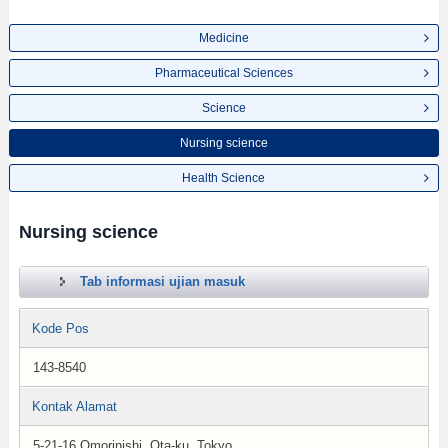
Medicine
Pharmaceutical Sciences
Science
Nursing science
Health Science
Nursing science
Tab informasi ujian masuk
Kode Pos
143-8540
Kontak Alamat
5-21-16 Omorinishi, Ota-ku, Tokyo