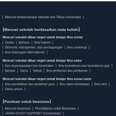
Mencari tempat belajar sekolah dari Tokyo Universitas
【Mencari sekolah berdasarkan mata kuliah】
Mencari sekolah diluar negeri untuk belajar Ilmu sosial
Sastra
Bahasa
Ilmu hukum
Ekonomi, manajemen, dan perdagangan
Ilmu sosiologi
Ilmu hubungan international
Mencari sekolah diluar negeri untuk belajar Ilmu sains
Ilmu keperaawatan dan kesehatan
Ilmu kedokteran dan kedokteran gigi
farmasi
Sains
Teknik
Ilmu pertanian dan perikanan
Mencari sekolah diluar negeri untuk belajar Ilmu sosial sains
Ilmu pendidikan dan pelatihan guru
Ilmu sains kehidupan
Ilmu seni
Sains umum
【Panduan untuk beasiswa】
Mencari beasiswa
Pendaftaran untuk Beasiswa
JAPAN STUDY SUPPORT Scholarships