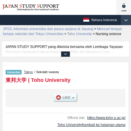
Bahasa Indonesia
JPSS, Informasi universitas dan pasca sarjana di Jepang
>
Mencari tempat
belajar sekolah dari Tokyo Universitas
>
Toho University
>
Nursing science
JAPAN STUDY SUPPORT yang dikelola bersama oleh Lembaga Yayasan
The Asian Students Cultural Association (ABK) dan Benesse Corp.
menyediakan informasi sekitar 1300 universitas, pascasarjana, universitas
yunior, akademi kejuruan yang siap menerima mahasiswa(i) mancanegara.
Tersedia informasi rinci mengenai Toho University, mencakup informasi per
Tokyo
/ Sekolah swasta
fakultas seperti Fakultas MedicineatauFakultas Pharmaceutical
SciencesatauFakultas ScienceatauFakultas Nursing scienceatauFakultas
東邦大学
|
Toho University
Health Science, serta berbagai informasi yang berguna bagi mahasiswa(i)
mancanegara seperti kuota untuk jumlah pendaftar dan jumlah kelulusan
ujian masuk mahasiswa(i) mancanegara, informasi mengenai ujian masuk,
prasarana kampus, akses jalan, dan lainnya. Silakan memanfaatkannya.
Official site:
https://www.toho-u.ac.jp/
Toho UniversityKembali ke halaman utama