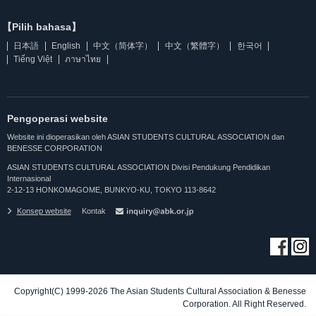
【Pilih bahasa】
日本語
English
中文（简体字）
中文（繁體字）
한국어
Tiếng Việt
ภาษาไทย
Pengoperasi website
Website ini dioperasikan oleh ASIAN STUDENTS CULTURAL ASSOCIATION dan
BENESSE CORPORATION
ASIAN STUDENTS CULTURAL ASSOCIATION Divisi Pendukung Pendidikan
Internasional
2-12-13 HONKOMAGOME, BUNKYO-KU, TOKYO 113-8642
Konsep website
Kontak
Copyright(C) 1999-2026 The Asian Students Cultural Association & Benesse
Corporation. All Right Reserved.