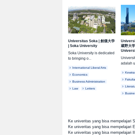
Universitas Soka
|
創価大学
Univers
|
Soka University
蔵野大
Univers
Soka University is dedicated
Univers
to bringing o...
adalah un
International Liberal Arts
Kewira
Economics
Fakult
Business Administration
Literat
Law
Letters
Busine
Ke univeritas yang bisa mempelajari S
Ke univeritas yang bisa mempelajari
Ke univeritas yang bisa mempelajari I