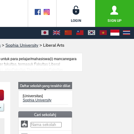
s
>
Sophia University
>
Liberal Arts
 untuk para pelajar/mahasiswa(i) mancanegara
 fakultas, termasuk Fakultas Liberal
es）atauFakultas TheologyatauFakultas
. Bagi yang mencari informasi melanjutkan
arjana, universitas yunior, akademi kejuruan
[Universitas]
Sophia University