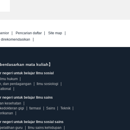
senior
Pencarian daftar
Site map
g direkomendasikan
berdasarkan mata kuliah】
 negeri untuk belajar Ilmu sosial
Ilmu hukum
n, dan perdagangan
Ilmu sosiologi
ational
r negeri untuk belajar Ilmu sains
dan kesehatan
kedokteran gigi
farmasi
Sains
Teknik
erikanan
 negeri untuk belajar Ilmu sosial sains
pelatihan guru
Ilmu sains kehidupan