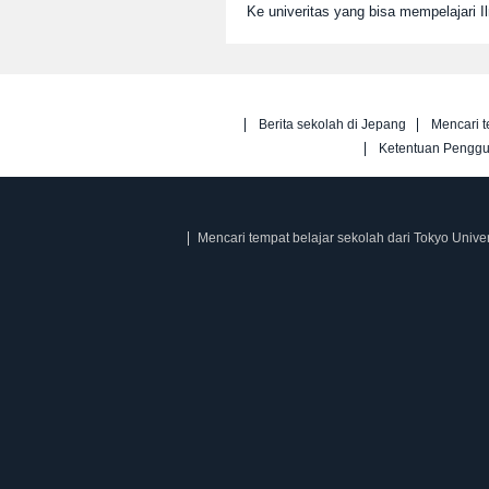
Ke univeritas yang bisa mempelajari I
Berita sekolah di Jepang
Mencari t
Ketentuan Pengg
Mencari tempat belajar sekolah dari Tokyo Univer