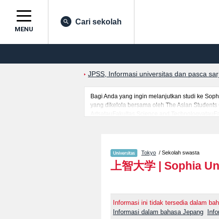
Cari sekolah
MENU
JPSS, Informasi universitas dan pasca sa
Bagi Anda yang ingin melanjutkan studi ke Sop
yang dikelola bersama oleh The Asian Students C
ArtsatauFakultas Science and TechnologyatauF
HumanitiesatauFakultas LawatauFakultas Econom
studi ke Sophia University, silakan memanfaatka
yang siap menerima mahasiswa(i) mancanegara
Tokyo
/ Sekolah swasta
上智大学
|
Sophia Un
Informasi ini tidak tersedia dalam bah
Informasi dalam bahasa Jepang
Inf