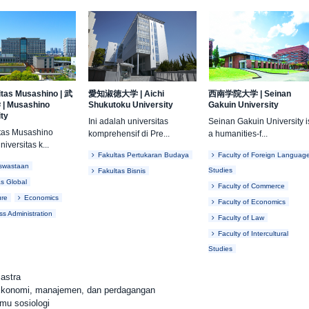
itas Musashino
|
武
愛知淑徳大学
|
Aichi
西南学院大学
|
Seinan
学
|
Musashino
Shukutoku University
Gakuin University
ity
Ini adalah universitas
Seinan Gakuin University i
itas Musashino
komprehensif di Pre...
a humanities-f...
iversitas k...
Fakultas Pertukaran Budaya
Faculty of Foreign Languag
swastaan
Studies
Fakultas Bisnis
as Global
Faculty of Commerce
ure
Economics
Faculty of Economics
ss Administration
Faculty of Law
Faculty of Intercultural
Studies
astra
 Ekonomi, manajemen, dan perdagangan
lmu sosiologi