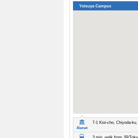
Yotsuya Campus
7-1 Kioi-cho, Chiyoda-ku
3 min. walk from JR/Toky