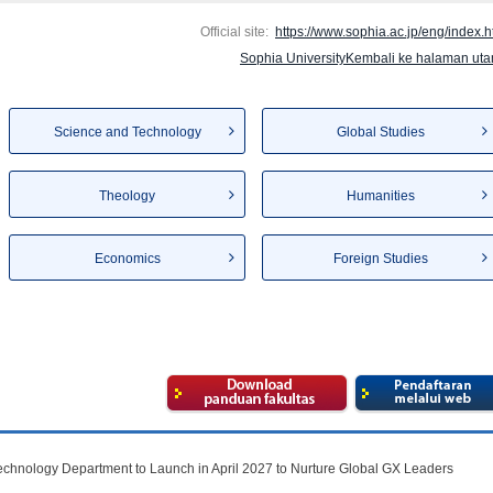
Official site:
https://www.sophia.ac.jp/eng/index.h
Sophia UniversityKembali ke halaman ut
Science and Technology
Global Studies
Theology
Humanities
Economics
Foreign Studies
hnology Department to Launch in April 2027 to Nurture Global GX Leaders