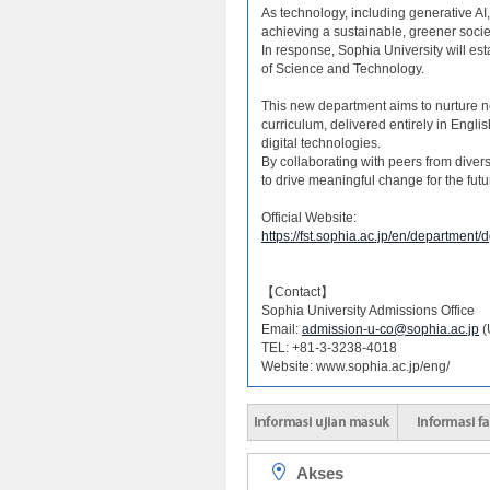
As technology, including generative AI
achieving a sustainable, greener socie
In response, Sophia University will est
of Science and Technology.
This new department aims to nurture n
curriculum, delivered entirely in Engl
digital technologies.
By collaborating with peers from dive
to drive meaningful change for the futu
Official Website:
https://fst.sophia.ac.jp/en/department/
【Contact】
Sophia University Admissions Office
Email:
admission-u-co@sophia.ac.jp
(
TEL: +81-3-3238-4018
Website: www.sophia.ac.jp/eng/
Akses