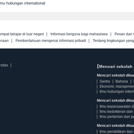
lmu hubungan international
empat belajar di luar negeri
Informasi berguna bagi mahasiswa
Pesan dari 
unaan
Pemberitahuan mengenai informasi pribadi
Tentang lingkungan yan
sitas
【Mencari sekolah 
Mencari sekolah diluar
Sastra
Bahasa
Ekonomi, manajeme
Ilmu hubungan intern
Mencari sekolah dilua
Ilmu keperaawatan 
Ilmu kedokteran dan 
Ilmu pertanian dan p
Mencari sekolah diluar
Ilmu pendidikan dan 