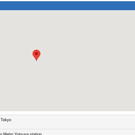
, Tokyo
o Metro Yotsuya station