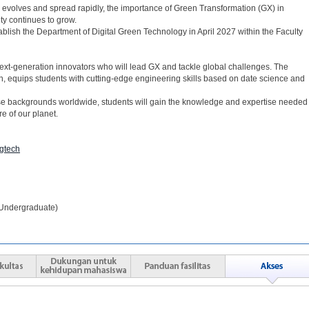
, evolves and spread rapidly, the importance of Green Transformation (GX) in
ty continues to grow.
ablish the Department of Digital Green Technology in April 2027 within the Faculty
ext-generation innovators who will lead GX and tackle global challenges. The
ish, equips students with cutting-edge engineering skills based on date science and
rse backgrounds worldwide, students will gain the knowledge and expertise needed
re of our planet.
dgtech
Undergraduate)