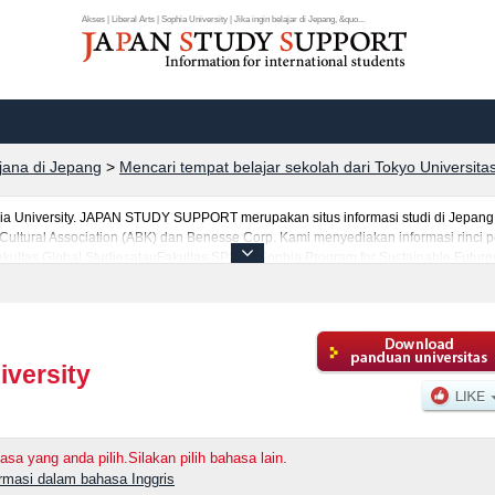
Akses | Liberal Arts | Sophia University | Jika ingin belajar di Jepang, &quo...
rjana di Jepang
>
Mencari tempat belajar sekolah dari Tokyo Universita
hia University. JAPAN STUDY SUPPORT merupakan situs informasi studi di Jepang
ultural Association (ABK) dan Benesse Corp. Kami menyediakan informasi rinci per
akultas Global StudiesatauFakultas SPSF（Sophia Program for Sustainable Futur
icsatauFakultas Foreign StudiesatauFakultas Human Sciences, Sophia University
nnya. Selain itu, kami juga menyediakan informasi sekitar 1300 universitas, pascas
.
iversity
asa yang anda pilih.Silakan pilih bahasa lain.
ormasi dalam bahasa Inggris