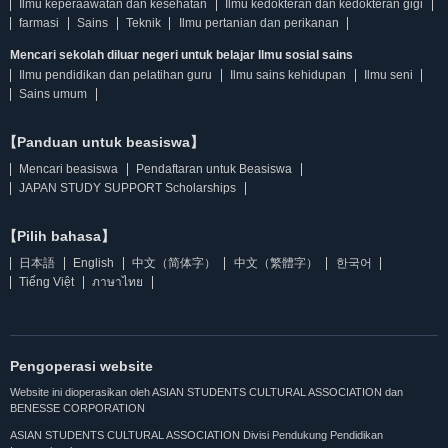
Ilmu keperaawatan dan kesehatan
Ilmu kedokteran dan kedokteran gigi
farmasi
Sains
Teknik
Ilmu pertanian dan perikanan
Mencari sekolah diluar negeri untuk belajar Ilmu sosial sains
Ilmu pendidikan dan pelatihan guru
Ilmu sains kehidupan
Ilmu seni
Sains umum
【Panduan untuk beasiswa】
Mencari beasiswa
Pendaftaran untuk Beasiswa
JAPAN STUDY SUPPORT Scholarships
【Pilih bahasa】
日本語
English
中文（简体字）
中文（繁體字）
한국어
Tiếng Việt
ภาษาไทย
Pengoperasi website
Website ini dioperasikan oleh ASIAN STUDENTS CULTURAL ASSOCIATION dan
BENESSE CORPORATION
ASIAN STUDENTS CULTURAL ASSOCIATION Divisi Pendukung Pendidikan