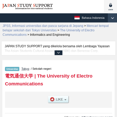
Bahasa Indonesia
JPSS, Informasi universitas dan pasca sarjana di Jepang
>
Mencari tempat
belajar sekolah dari Tokyo Universitas
>
The University of Electro
Communications
>
Informatics and Engineering
JAPAN STUDY SUPPORT yang dikelola bersama oleh Lembaga Yayasan
The Asian Students Cultural Association (ABK) dan Benesse Corp.
menyediakan informasi sekitar 1300 universitas, pascasarjana, universitas
yunior, akademi kejuruan yang siap menerima mahasiswa(i) mancanegara.
Tersedia informasi rinci mengenai The University of Electro
Tokyo
/ Sekolah negeri
Communications, mencakup informasi per fakultas seperti Fakultas
Informatics and Engineering, serta berbagai informasi yang berguna bagi
電気通信大学
|
The University of Electro
mahasiswa(i) mancanegara seperti kuota untuk jumlah pendaftar dan
Communications
jumlah kelulusan ujian masuk mahasiswa(i) mancanegara, informasi
mengenai ujian masuk, prasarana kampus, akses jalan, dan lainnya.
Silakan memanfaatkannya.