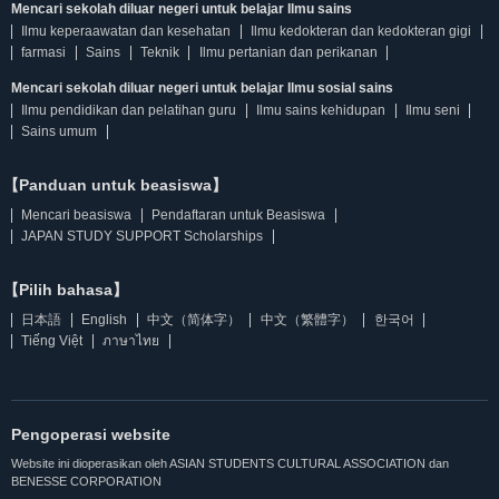
Mencari sekolah diluar negeri untuk belajar Ilmu sains
Ilmu keperaawatan dan kesehatan
Ilmu kedokteran dan kedokteran gigi
farmasi
Sains
Teknik
Ilmu pertanian dan perikanan
Mencari sekolah diluar negeri untuk belajar Ilmu sosial sains
Ilmu pendidikan dan pelatihan guru
Ilmu sains kehidupan
Ilmu seni
Sains umum
【Panduan untuk beasiswa】
Mencari beasiswa
Pendaftaran untuk Beasiswa
JAPAN STUDY SUPPORT Scholarships
【Pilih bahasa】
日本語
English
中文（简体字）
中文（繁體字）
한국어
Tiếng Việt
ภาษาไทย
Pengoperasi website
Website ini dioperasikan oleh ASIAN STUDENTS CULTURAL ASSOCIATION dan
BENESSE CORPORATION