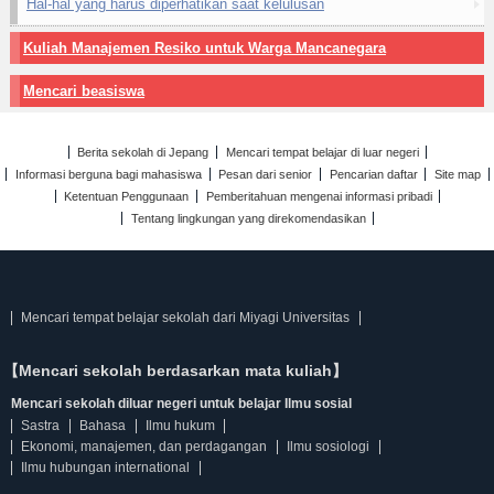
Hal-hal yang harus diperhatikan saat kelulusan
Kuliah Manajemen Resiko untuk Warga Mancanegara
Mencari beasiswa
Berita sekolah di Jepang
Mencari tempat belajar di luar negeri
Informasi berguna bagi mahasiswa
Pesan dari senior
Pencarian daftar
Site map
Ketentuan Penggunaan
Pemberitahuan mengenai informasi pribadi
Tentang lingkungan yang direkomendasikan
Mencari tempat belajar sekolah dari Miyagi Universitas
【Mencari sekolah berdasarkan mata kuliah】
Mencari sekolah diluar negeri untuk belajar Ilmu sosial
Sastra
Bahasa
Ilmu hukum
Ekonomi, manajemen, dan perdagangan
Ilmu sosiologi
Ilmu hubungan international