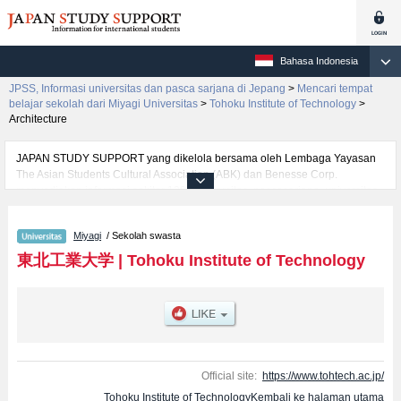
Bahasa Indonesia
JPSS, Informasi universitas dan pasca sarjana di Jepang
>
Mencari tempat
belajar sekolah dari Miyagi Universitas
>
Tohoku Institute of Technology
>
Architecture
JAPAN STUDY SUPPORT yang dikelola bersama oleh Lembaga Yayasan
The Asian Students Cultural Association (ABK) dan Benesse Corp.
menyediakan informasi sekitar 1300 universitas, pascasarjana, universitas
yunior, akademi kejuruan yang siap menerima mahasiswa(i) mancanegara.
Tersedia informasi rinci mengenai Tohoku Institute of Technology,
Miyagi
/ Sekolah swasta
mencakup informasi per fakultas seperti Fakultas EngineeringatauFakultas
Life DesignatauFakultas Architecture, serta berbagai informasi yang
東北工業大学
|
Tohoku Institute of Technology
berguna bagi mahasiswa(i) mancanegara seperti kuota untuk jumlah
pendaftar dan jumlah kelulusan ujian masuk mahasiswa(i) mancanegara,
informasi mengenai ujian masuk, prasarana kampus, akses jalan, dan
lainnya. Silakan memanfaatkannya.
Official site:
https://www.tohtech.ac.jp/
Tohoku Institute of TechnologyKembali ke halaman utama