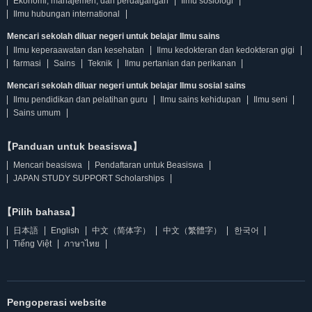
Ekonomi, manajemen, dan perdagangan
Ilmu sosiologi
Ilmu hubungan international
Mencari sekolah diluar negeri untuk belajar Ilmu sains
Ilmu keperaawatan dan kesehatan
Ilmu kedokteran dan kedokteran gigi
farmasi
Sains
Teknik
Ilmu pertanian dan perikanan
Mencari sekolah diluar negeri untuk belajar Ilmu sosial sains
Ilmu pendidikan dan pelatihan guru
Ilmu sains kehidupan
Ilmu seni
Sains umum
【Panduan untuk beasiswa】
Mencari beasiswa
Pendaftaran untuk Beasiswa
JAPAN STUDY SUPPORT Scholarships
【Pilih bahasa】
日本語
English
中文（简体字）
中文（繁體字）
한국어
Tiếng Việt
ภาษาไทย
Pengoperasi website