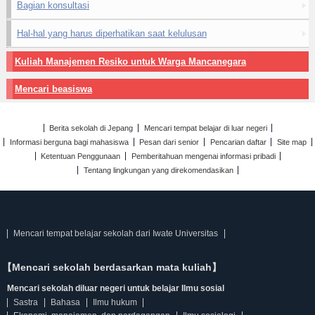
Bagian konsultasi
Hal-hal yang harus diperhatikan saat kelulusan
Kuliah Manajemen Resiko untuk Warga Mancanegara
Mencari beasiswa
Berita sekolah di Jepang
Mencari tempat belajar di luar negeri
Informasi berguna bagi mahasiswa
Pesan dari senior
Pencarian daftar
Site map
Ketentuan Penggunaan
Pemberitahuan mengenai informasi pribadi
Tentang lingkungan yang direkomendasikan
Mencari tempat belajar sekolah dari Iwate Universitas
【Mencari sekolah berdasarkan mata kuliah】
Mencari sekolah diluar negeri untuk belajar Ilmu sosial
Sastra
Bahasa
Ilmu hukum