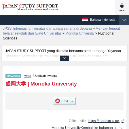
Bahasa Indonesia
JPSS, Informasi universitas dan pasca sarjana di Jepang
>
Mencari tempat
belajar sekolah dari Iwate Universitas
>
Morioka University
>
Nutritional
Sciences
JAPAN STUDY SUPPORT yang dikelola bersama oleh Lembaga Yayasan
The Asian Students Cultural Association (ABK) dan Benesse Corp.
menyediakan informasi sekitar 1300 universitas, pascasarjana, universitas
yunior, akademi kejuruan yang siap menerima mahasiswa(i) mancanegara.
Tersedia informasi rinci mengenai Morioka University, mencakup informasi
Iwate
/ Sekolah swasta
per fakultas seperti Fakultas HumanitiesatauFakultas Nutritional Sciences,
serta berbagai informasi yang berguna bagi mahasiswa(i) mancanegara
盛岡大学
|
Morioka University
seperti kuota untuk jumlah pendaftar dan jumlah kelulusan ujian masuk
mahasiswa(i) mancanegara, informasi mengenai ujian masuk, prasarana
kampus, akses jalan, dan lainnya. Silakan memanfaatkannya.
Official site:
https://morioka-u.ac.jp/
Morioka UniversityKembali ke halaman utama