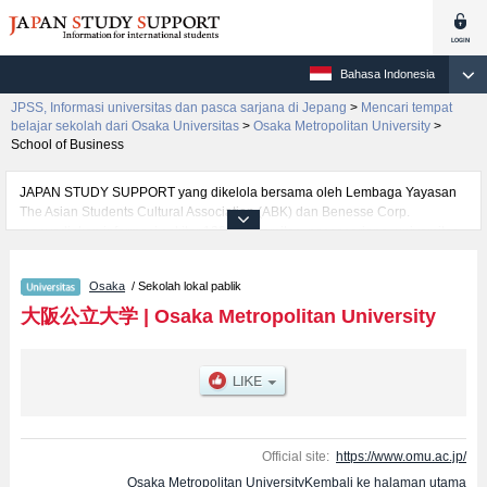
Bahasa Indonesia
JPSS, Informasi universitas dan pasca sarjana di Jepang
>
Mencari tempat
belajar sekolah dari Osaka Universitas
>
Osaka Metropolitan University
>
School of Business
JAPAN STUDY SUPPORT yang dikelola bersama oleh Lembaga Yayasan
The Asian Students Cultural Association (ABK) dan Benesse Corp.
menyediakan informasi sekitar 1300 universitas, pascasarjana, universitas
yunior, akademi kejuruan yang siap menerima mahasiswa(i) mancanegara.
Tersedia informasi rinci mengenai Osaka Metropolitan University, mencakup
Osaka
/ Sekolah lokal pablik
informasi per fakultas seperti Fakultas College of Sustainable System
SciencesatauFakultas School of Literature and Human
大阪公立大学
|
Osaka Metropolitan University
SciencesatauFakultas School of LawatauFakultas School of
EconomicsatauFakultas School of BusinessatauFakultas School of
ScienceatauFakultas School of EngineeringatauFakultas School of
AgricultureatauFakultas School of Veterinary ScienceatauFakultas School of
MedicineatauFakultas School of NursingatauFakultas School of Human Life
and Ecology, serta berbagai informasi yang berguna bagi mahasiswa(i)
mancanegara seperti kuota untuk jumlah pendaftar dan jumlah kelulusan
Official site:
https://www.omu.ac.jp/
ujian masuk mahasiswa(i) mancanegara, informasi mengenai ujian masuk,
Osaka Metropolitan UniversityKembali ke halaman utama
prasarana kampus, akses jalan, dan lainnya. Silakan memanfaatkannya.