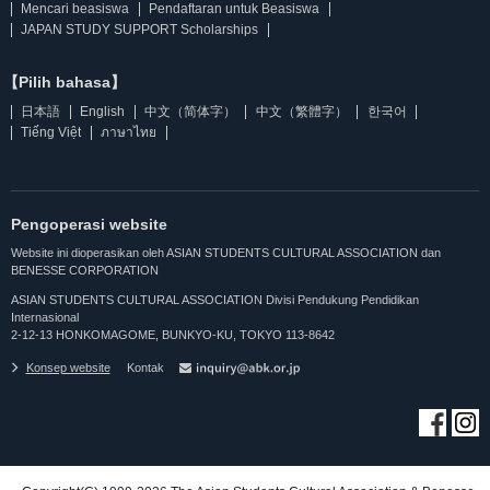
Mencari beasiswa
Pendaftaran untuk Beasiswa
JAPAN STUDY SUPPORT Scholarships
【Pilih bahasa】
日本語
English
中文（简体字）
中文（繁體字）
한국어
Tiếng Việt
ภาษาไทย
Pengoperasi website
Website ini dioperasikan oleh ASIAN STUDENTS CULTURAL ASSOCIATION dan
BENESSE CORPORATION
ASIAN STUDENTS CULTURAL ASSOCIATION Divisi Pendukung Pendidikan
Internasional
2-12-13 HONKOMAGOME, BUNKYO-KU, TOKYO 113-8642
Konsep website
Kontak