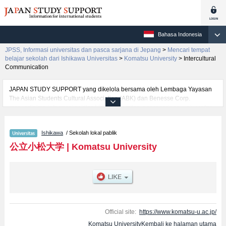
Bahasa Indonesia
JPSS, Informasi universitas dan pasca sarjana di Jepang
>
Mencari tempat
belajar sekolah dari Ishikawa Universitas
>
Komatsu University
>
Intercultural
Communication
JAPAN STUDY SUPPORT yang dikelola bersama oleh Lembaga Yayasan
The Asian Students Cultural Association (ABK) dan Benesse Corp.
menyediakan informasi sekitar 1300 universitas, pascasarjana, universitas
yunior, akademi kejuruan yang siap menerima mahasiswa(i) mancanegara.
Tersedia informasi rinci mengenai Komatsu University, mencakup informasi
Ishikawa
/ Sekolah lokal pablik
per fakultas seperti Fakultas Production Systems Engineering and
SciencesatauFakultas Health SciencesatauFakultas Intercultural
公立小松大学
|
Komatsu University
Communication, serta berbagai informasi yang berguna bagi mahasiswa(i)
mancanegara seperti kuota untuk jumlah pendaftar dan jumlah kelulusan
ujian masuk mahasiswa(i) mancanegara, informasi mengenai ujian masuk,
prasarana kampus, akses jalan, dan lainnya. Silakan memanfaatkannya.
Official site:
https://www.komatsu-u.ac.jp/
Komatsu UniversityKembali ke halaman utama