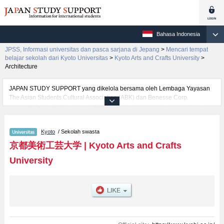
Bahasa Indonesia
JPSS, Informasi universitas dan pasca sarjana di Jepang
>
Mencari tempat
belajar sekolah dari Kyoto Universitas
>
Kyoto Arts and Crafts University
>
Architecture
JAPAN STUDY SUPPORT yang dikelola bersama oleh Lembaga Yayasan
The Asian Students Cultural Association (ABK) dan Benesse Corp.
menyediakan informasi sekitar 1300 universitas, pascasarjana, universitas
yunior, akademi kejuruan yang siap menerima mahasiswa(i) mancanegara.
Tersedia informasi rinci mengenai Kyoto Arts and Crafts University,
Kyoto
/ Sekolah swasta
mencakup informasi per fakultas seperti Fakultas ArtsatauFakultas
Architecture, serta berbagai informasi yang berguna bagi mahasiswa(i)
京都美術工芸大学
|
Kyoto Arts and Crafts
mancanegara seperti kuota untuk jumlah pendaftar dan jumlah kelulusan
University
ujian masuk mahasiswa(i) mancanegara, informasi mengenai ujian masuk,
prasarana kampus, akses jalan, dan lainnya. Silakan memanfaatkannya.