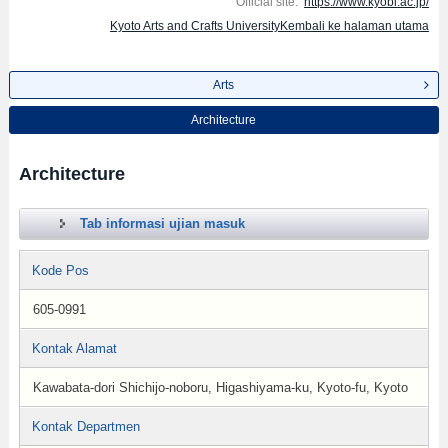
Official site:
https://www.kyobi.ac.jp/
Kyoto Arts and Crafts UniversityKembali ke halaman utama
Arts
Architecture
Architecture
Tab informasi ujian masuk
Kode Pos
605-0991
Kontak Alamat
Kawabata-dori Shichijo-noboru, Higashiyama-ku, Kyoto-fu, Kyoto
Kontak Departmen