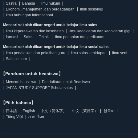
Sastra
Bahasa
Ilmu hukum
Ekonomi, manajemen, dan perdagangan
Ilmu sosiologi
Ilmu hubungan international
Mencari sekolah diluar negeri untuk belajar Ilmu sains
Ilmu keperaawatan dan kesehatan
Ilmu kedokteran dan kedokteran gigi
farmasi
Sains
Teknik
Ilmu pertanian dan perikanan
Mencari sekolah diluar negeri untuk belajar Ilmu sosial sains
Ilmu pendidikan dan pelatihan guru
Ilmu sains kehidupan
Ilmu seni
Sains umum
【Panduan untuk beasiswa】
Mencari beasiswa
Pendaftaran untuk Beasiswa
JAPAN STUDY SUPPORT Scholarships
【Pilih bahasa】
日本語
English
中文（简体字）
中文（繁體字）
한국어
Tiếng Việt
ภาษาไทย