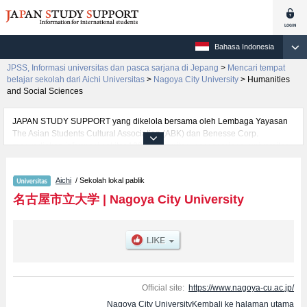
Bahasa Indonesia
JPSS, Informasi universitas dan pasca sarjana di Jepang
>
Mencari tempat
belajar sekolah dari Aichi Universitas
>
Nagoya City University
>
Humanities
and Social Sciences
JAPAN STUDY SUPPORT yang dikelola bersama oleh Lembaga Yayasan
The Asian Students Cultural Association (ABK) dan Benesse Corp.
menyediakan informasi sekitar 1300 universitas, pascasarjana, universitas
yunior, akademi kejuruan yang siap menerima mahasiswa(i) mancanegara.
Tersedia informasi rinci mengenai Nagoya City University, mencakup
Aichi
/ Sekolah lokal pablik
informasi per fakultas seperti Fakultas Pharmaceutical
SciencesatauFakultas EconomicsatauFakultas Humanities and Social
名古屋市立大学
|
Nagoya City University
SciencesatauFakultas MedicineatauFakultas Design and
ArchitectureatauFakultas Biology and Integrated SciencesatauFakultas
Data Science, serta berbagai informasi yang berguna bagi mahasiswa(i)
mancanegara seperti kuota untuk jumlah pendaftar dan jumlah kelulusan
ujian masuk mahasiswa(i) mancanegara, informasi mengenai ujian masuk,
prasarana kampus, akses jalan, dan lainnya. Silakan memanfaatkannya.
Official site:
https://www.nagoya-cu.ac.jp/
Nagoya City UniversityKembali ke halaman utama