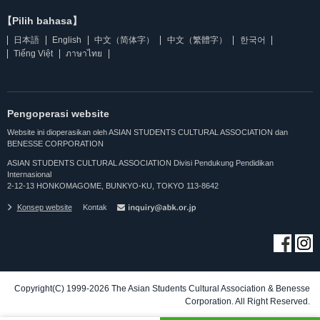
【Pilih bahasa】
日本語
English
中文（简体字）
中文（繁體字）
한국어
Tiếng Việt
ภาษาไทย
Pengoperasi website
Website ini dioperasikan oleh ASIAN STUDENTS CULTURAL ASSOCIATION dan
BENESSE CORPORATION
ASIAN STUDENTS CULTURAL ASSOCIATION Divisi Pendukung Pendidikan
Internasional
2-12-13 HONKOMAGOME, BUNKYO-KU, TOKYO 113-8642
Konsep website
Kontak
Copyright(C) 1999-2026 The Asian Students Cultural Association & Benesse
Corporation. All Right Reserved.