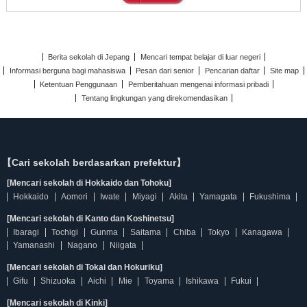
Berita sekolah di Jepang
Mencari tempat belajar di luar negeri
Informasi berguna bagi mahasiswa
Pesan dari senior
Pencarian daftar
Site map
Ketentuan Penggunaan
Pemberitahuan mengenai informasi pribadi
Tentang lingkungan yang direkomendasikan
【Cari sekolah berdasarkan prefektur】
[Mencari sekolah di Hokkaido dan Tohoku]
Hokkaido
Aomori
Iwate
Miyagi
Akita
Yamagata
Fukushima
[Mencari sekolah di Kanto dan Koshinetsu]
Ibaragi
Tochigi
Gunma
Saitama
Chiba
Tokyo
Kanagawa
Yamanashi
Nagano
Niigata
[Mencari sekolah di Tokai dan Hokuriku]
Gifu
Shizuoka
Aichi
Mie
Toyama
Ishikawa
Fukui
[Mencari sekolah di Kinki]