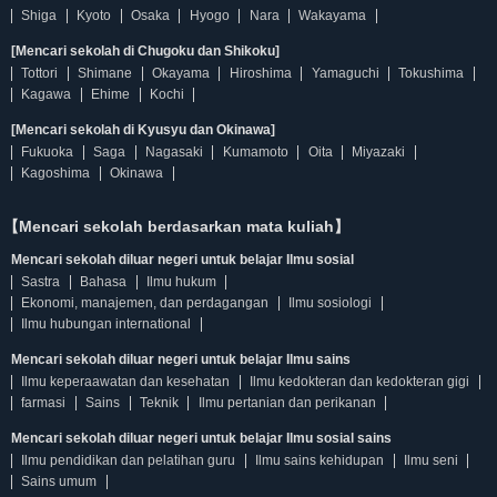
Shiga
Kyoto
Osaka
Hyogo
Nara
Wakayama
[Mencari sekolah di Chugoku dan Shikoku]
Tottori
Shimane
Okayama
Hiroshima
Yamaguchi
Tokushima
Kagawa
Ehime
Kochi
[Mencari sekolah di Kyusyu dan Okinawa]
Fukuoka
Saga
Nagasaki
Kumamoto
Oita
Miyazaki
Kagoshima
Okinawa
【Mencari sekolah berdasarkan mata kuliah】
Mencari sekolah diluar negeri untuk belajar Ilmu sosial
Sastra
Bahasa
Ilmu hukum
Ekonomi, manajemen, dan perdagangan
Ilmu sosiologi
Ilmu hubungan international
Mencari sekolah diluar negeri untuk belajar Ilmu sains
Ilmu keperaawatan dan kesehatan
Ilmu kedokteran dan kedokteran gigi
farmasi
Sains
Teknik
Ilmu pertanian dan perikanan
Mencari sekolah diluar negeri untuk belajar Ilmu sosial sains
Ilmu pendidikan dan pelatihan guru
Ilmu sains kehidupan
Ilmu seni
Sains umum