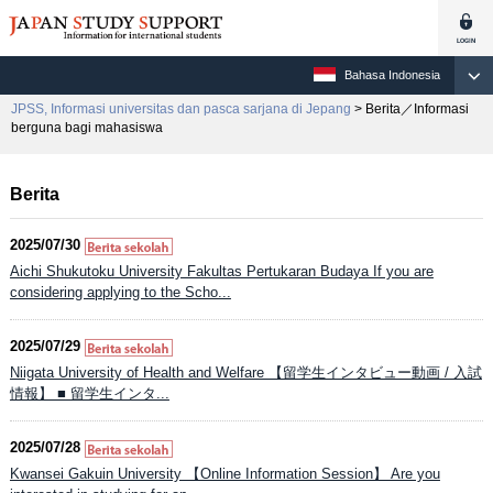
Bahasa Indonesia
JPSS, Informasi universitas dan pasca sarjana di Jepang
> Berita／Informasi
berguna bagi mahasiswa
Berita
2025/07/30
Aichi Shukutoku University Fakultas Pertukaran Budaya If you are
considering applying to the Scho...
2025/07/29
Niigata University of Health and Welfare 【留学生インタビュー動画 / 入試
情報】 ■ 留学生インタ...
2025/07/28
Kwansei Gakuin University 【Online Information Session】 Are you