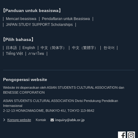
【Panduan untuk beasiswa】
Mencari beasiswa
Pendaftaran untuk Beasiswa
JAPAN STUDY SUPPORT Scholarships
【Pilih bahasa】
日本語
English
中文（简体字）
中文（繁體字）
한국어
Tiếng Việt
ภาษาไทย
Pengoperasi website
Website ini dioperasikan oleh ASIAN STUDENTS CULTURAL ASSOCIATION dan
BENESSE CORPORATION
ASIAN STUDENTS CULTURAL ASSOCIATION Divisi Pendukung Pendidikan
Internasional
2-12-13 HONKOMAGOME, BUNKYO-KU, TOKYO 113-8642
Konsep website
Kontak