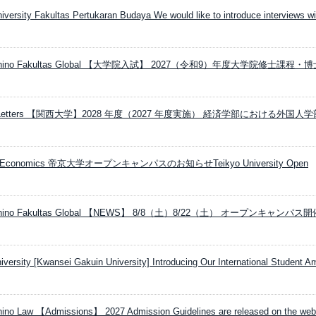
versity Fakultas Pertukaran Budaya We would like to introduce interviews wit
usashino Fakultas Global 【大学院入試】 2027（令和9）年度大学院修士課程・
rsity Letters 【関西大学】2028 年度（2027 年度実施） 経済学部における外国人
ikyo Economics 帝京大学オープンキャンパスのお知らせ​ Teikyo University Open
usashino Fakultas Global 【NEWS】 8/8（土）8/22（土） オープンキャンパス
versity [Kwansei Gakuin University] Introducing Our International Student A
hino Law 【Admissions】 2027 Admission Guidelines are released on the webs