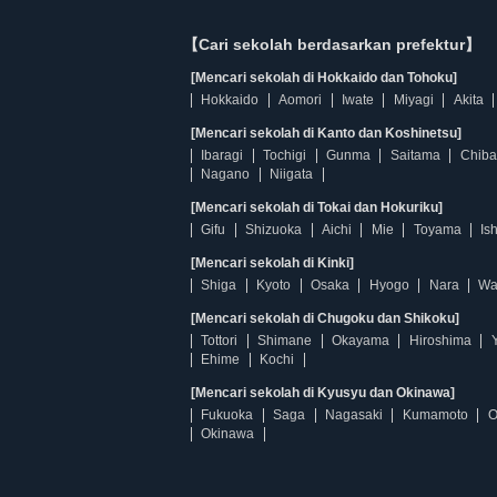
【Cari sekolah berdasarkan prefektur】
[Mencari sekolah di Hokkaido dan Tohoku]
Hokkaido
Aomori
Iwate
Miyagi
Akita
[Mencari sekolah di Kanto dan Koshinetsu]
Ibaragi
Tochigi
Gunma
Saitama
Chiba
Nagano
Niigata
[Mencari sekolah di Tokai dan Hokuriku]
Gifu
Shizuoka
Aichi
Mie
Toyama
Is
[Mencari sekolah di Kinki]
Shiga
Kyoto
Osaka
Hyogo
Nara
Wa
[Mencari sekolah di Chugoku dan Shikoku]
Tottori
Shimane
Okayama
Hiroshima
Ehime
Kochi
[Mencari sekolah di Kyusyu dan Okinawa]
Fukuoka
Saga
Nagasaki
Kumamoto
O
Okinawa