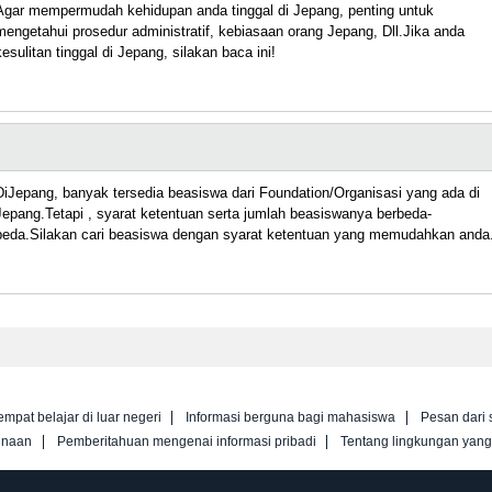
Agar mempermudah kehidupan anda tinggal di Jepang, penting untuk
mengetahui prosedur administratif, kebiasaan orang Jepang, Dll.Jika anda
kesulitan tinggal di Jepang, silakan baca ini!
DiJepang, banyak tersedia beasiswa dari Foundation/Organisasi yang ada di
Jepang.Tetapi , syarat ketentuan serta jumlah beasiswanya berbeda-
beda.Silakan cari beasiswa dengan syarat ketentuan yang memudahkan anda
empat belajar di luar negeri
Informasi berguna bagi mahasiswa
Pesan dari 
unaan
Pemberitahuan mengenai informasi pribadi
Tentang lingkungan yan