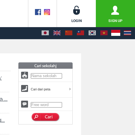
’
Cari dari peta
h ...
...