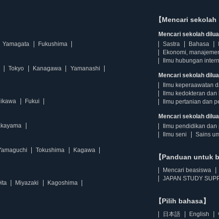
【Mencari sekolah 
Mencari sekolah diluar
Yamagata
Fukushima
Sastra
Bahasa
Ekonomi, manajeme
Ilmu hubungan intern
Tokyo
Kanagawa
Yamanashi
Mencari sekolah dilua
Ilmu keperaawatan 
Ilmu kedokteran dan 
hikawa
Fukui
Ilmu pertanian dan p
Mencari sekolah diluar
kayama
Ilmu pendidikan dan 
Ilmu seni
Sains u
Yamaguchi
Tokushima
Kagawa
【Panduan untuk 
Mencari beasiswa
JAPAN STUDY SUPP
ita
Miyazaki
Kagoshima
【Pilih bahasa】
日本語
English