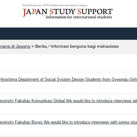
Berita(2Halaman) | JPSS, Website informasi belajar di Jepang
arjana di Jepang
> Berita／Informasi berguna bagi mahasiswa
f Hiroshima Department of Social System Design Students from Gyeongju Girls
versity Fakultas Komunikasi Global We would like to introduce interviews wit
versity Fakultas Bisnis We would like to introduce interviews with senior stud