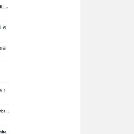
h ...
博士後
学部留
開催！
mba...
ite.