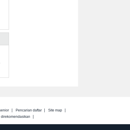
.
senior
Pencarian daftar
Site map
g direkomendasikan