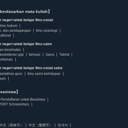
berdasarkan mata kuliah】
 negeri untuk belajar Ilmu sosial
Ilmu hukum
n, dan perdagangan
Ilmu sosiologi
ational
r negeri untuk belajar Ilmu sains
dan kesehatan
kedokteran gigi
farmasi
Sains
Teknik
erikanan
 negeri untuk belajar Ilmu sosial sains
pelatihan guru
Ilmu sains kehidupan
mum
beasiswa】
Pendaftaran untuk Beasiswa
ORT Scholarships
中文（简体字）
中文（繁體字）
한국어