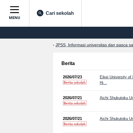
Cari sekolah
MENU
JPSS, Informasi universitas dan pasca s
Berita
2026/07/23
Eikei University o
Hi...
2026/07/21
Aichi Shukutoku Uni
2026/07/21
Aichi Shukutoku Uni