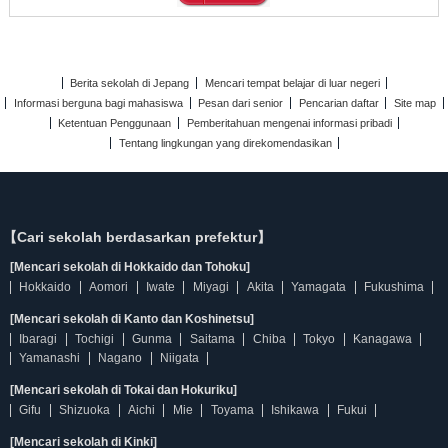
Berita sekolah di Jepang
Mencari tempat belajar di luar negeri
Informasi berguna bagi mahasiswa
Pesan dari senior
Pencarian daftar
Site map
Ketentuan Penggunaan
Pemberitahuan mengenai informasi pribadi
Tentang lingkungan yang direkomendasikan
【Cari sekolah berdasarkan prefektur】
[Mencari sekolah di Hokkaido dan Tohoku]
Hokkaido
Aomori
Iwate
Miyagi
Akita
Yamagata
Fukushima
[Mencari sekolah di Kanto dan Koshinetsu]
Ibaragi
Tochigi
Gunma
Saitama
Chiba
Tokyo
Kanagawa
Yamanashi
Nagano
Niigata
[Mencari sekolah di Tokai dan Hokuriku]
Gifu
Shizuoka
Aichi
Mie
Toyama
Ishikawa
Fukui
[Mencari sekolah di Kinki]