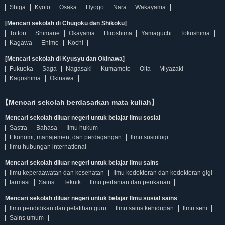
Shiga
Kyoto
Osaka
Hyogo
Nara
Wakayama
[Mencari sekolah di Chugoku dan Shikoku]
Tottori
Shimane
Okayama
Hiroshima
Yamaguchi
Tokushima
Kagawa
Ehime
Kochi
[Mencari sekolah di Kyusyu dan Okinawa]
Fukuoka
Saga
Nagasaki
Kumamoto
Oita
Miyazaki
Kagoshima
Okinawa
【Mencari sekolah berdasarkan mata kuliah】
Mencari sekolah diluar negeri untuk belajar Ilmu sosial
Sastra
Bahasa
Ilmu hukum
Ekonomi, manajemen, dan perdagangan
Ilmu sosiologi
Ilmu hubungan international
Mencari sekolah diluar negeri untuk belajar Ilmu sains
Ilmu keperaawatan dan kesehatan
Ilmu kedokteran dan kedokteran gigi
farmasi
Sains
Teknik
Ilmu pertanian dan perikanan
Mencari sekolah diluar negeri untuk belajar Ilmu sosial sains
Ilmu pendidikan dan pelatihan guru
Ilmu sains kehidupan
Ilmu seni
Sains umum