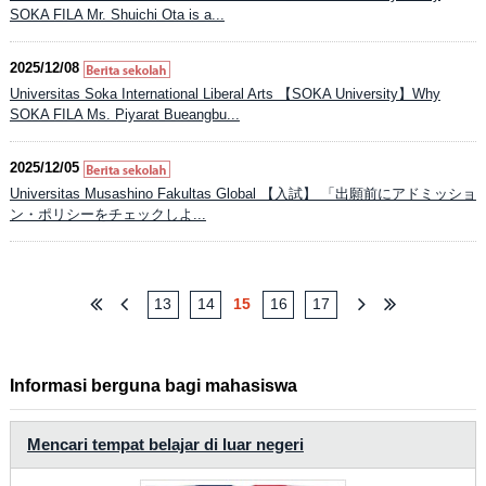
SOKA FILA Mr. Shuichi Ota is a...
2025/12/08
Universitas Soka International Liberal Arts 【SOKA University】Why
SOKA FILA Ms. Piyarat Bueangbu...
2025/12/05
Universitas Musashino Fakultas Global 【入試】 「出願前にアドミッショ
ン・ポリシーをチェックしよ...
13
14
15
16
17
Informasi berguna bagi mahasiswa
Mencari tempat belajar di luar negeri