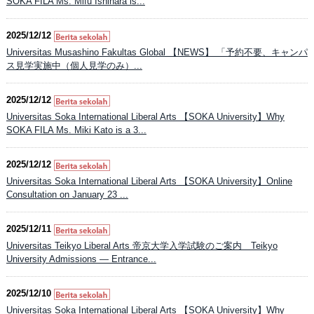
SOKA FILA Ms. Mifu Ishihara is...
2025/12/12
Universitas Musashino Fakultas Global 【NEWS】 「予約不要、キャンパ
ス見学実施中（個人見学のみ）...
2025/12/12
Universitas Soka International Liberal Arts 【SOKA University】Why
SOKA FILA Ms. Miki Kato is a 3...
2025/12/12
Universitas Soka International Liberal Arts 【SOKA University】Online
Consultation on January 23 ...
2025/12/11
Universitas Teikyo Liberal Arts 帝京大学入学試験のご案内 Teikyo
University Admissions — Entrance...
2025/12/10
Universitas Soka International Liberal Arts 【SOKA University】Why