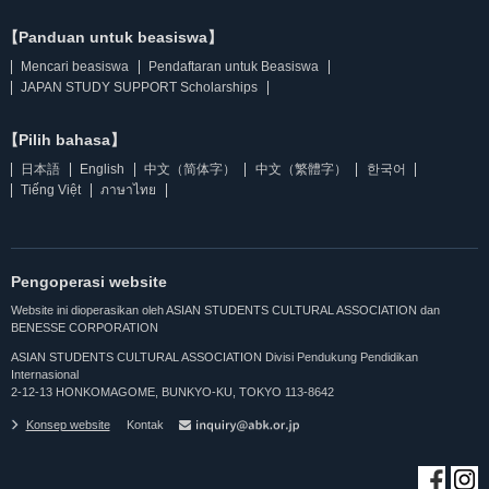
【Panduan untuk beasiswa】
Mencari beasiswa
Pendaftaran untuk Beasiswa
JAPAN STUDY SUPPORT Scholarships
【Pilih bahasa】
日本語
English
中文（简体字）
中文（繁體字）
한국어
Tiếng Việt
ภาษาไทย
Pengoperasi website
Website ini dioperasikan oleh ASIAN STUDENTS CULTURAL ASSOCIATION dan
BENESSE CORPORATION
ASIAN STUDENTS CULTURAL ASSOCIATION Divisi Pendukung Pendidikan
Internasional
2-12-13 HONKOMAGOME, BUNKYO-KU, TOKYO 113-8642
Konsep website
Kontak