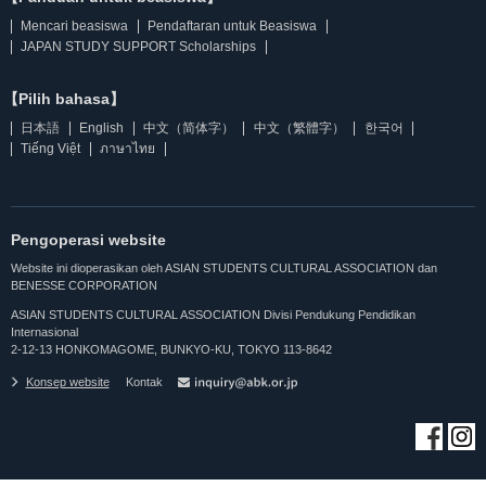
Mencari beasiswa
Pendaftaran untuk Beasiswa
JAPAN STUDY SUPPORT Scholarships
【Pilih bahasa】
日本語
English
中文（简体字）
中文（繁體字）
한국어
Tiếng Việt
ภาษาไทย
Pengoperasi website
Website ini dioperasikan oleh ASIAN STUDENTS CULTURAL ASSOCIATION dan
BENESSE CORPORATION
ASIAN STUDENTS CULTURAL ASSOCIATION Divisi Pendukung Pendidikan
Internasional
2-12-13 HONKOMAGOME, BUNKYO-KU, TOKYO 113-8642
Konsep website
Kontak