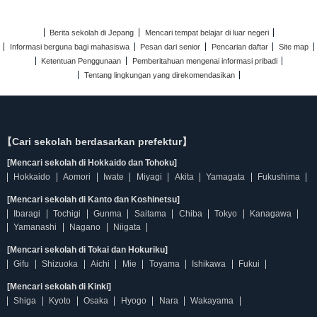
Berita sekolah di Jepang
Mencari tempat belajar di luar negeri
Informasi berguna bagi mahasiswa
Pesan dari senior
Pencarian daftar
Site map
Ketentuan Penggunaan
Pemberitahuan mengenai informasi pribadi
Tentang lingkungan yang direkomendasikan
【Cari sekolah berdasarkan prefektur】
[Mencari sekolah di Hokkaido dan Tohoku]
Hokkaido
Aomori
Iwate
Miyagi
Akita
Yamagata
Fukushima
[Mencari sekolah di Kanto dan Koshinetsu]
Ibaragi
Tochigi
Gunma
Saitama
Chiba
Tokyo
Kanagawa
Yamanashi
Nagano
Niigata
[Mencari sekolah di Tokai dan Hokuriku]
Gifu
Shizuoka
Aichi
Mie
Toyama
Ishikawa
Fukui
[Mencari sekolah di Kinki]
Shiga
Kyoto
Osaka
Hyogo
Nara
Wakayama