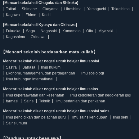
[Mencari sekolah di Chugoku dan Shikoku]
Tottori
Shimane
Okayama
Hiroshima
Yamaguchi
Tokushima
Kagawa
Ehime
Kochi
[Mencari sekolah di Kyusyu dan Okinawa]
Fukuoka
Saga
Nagasaki
Kumamoto
Oita
Miyazaki
Kagoshima
Okinawa
【Mencari sekolah berdasarkan mata kuliah】
Mencari sekolah diluar negeri untuk belajar Ilmu sosial
Sastra
Bahasa
Ilmu hukum
Ekonomi, manajemen, dan perdagangan
Ilmu sosiologi
Ilmu hubungan international
Mencari sekolah diluar negeri untuk belajar Ilmu sains
Ilmu keperaawatan dan kesehatan
Ilmu kedokteran dan kedokteran gigi
farmasi
Sains
Teknik
Ilmu pertanian dan perikanan
Mencari sekolah diluar negeri untuk belajar Ilmu sosial sains
Ilmu pendidikan dan pelatihan guru
Ilmu sains kehidupan
Ilmu seni
Sains umum
【Panduan untuk beasiswa】