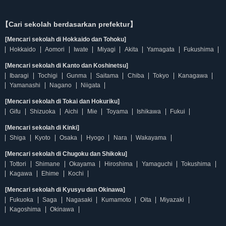
【Cari sekolah berdasarkan prefektur】
[Mencari sekolah di Hokkaido dan Tohoku]
Hokkaido
Aomori
Iwate
Miyagi
Akita
Yamagata
Fukushima
[Mencari sekolah di Kanto dan Koshinetsu]
Ibaragi
Tochigi
Gunma
Saitama
Chiba
Tokyo
Kanagawa
Yamanashi
Nagano
Niigata
[Mencari sekolah di Tokai dan Hokuriku]
Gifu
Shizuoka
Aichi
Mie
Toyama
Ishikawa
Fukui
[Mencari sekolah di Kinki]
Shiga
Kyoto
Osaka
Hyogo
Nara
Wakayama
[Mencari sekolah di Chugoku dan Shikoku]
Tottori
Shimane
Okayama
Hiroshima
Yamaguchi
Tokushima
Kagawa
Ehime
Kochi
[Mencari sekolah di Kyusyu dan Okinawa]
Fukuoka
Saga
Nagasaki
Kumamoto
Oita
Miyazaki
Kagoshima
Okinawa