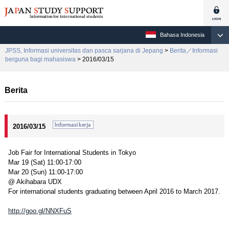
Bahasa Indonesia
JPSS, Informasi universitas dan pasca sarjana di Jepang
>
Berita／Informasi
berguna bagi mahasiswa
> 2016/03/15
Berita
2016/03/15
Job Fair for International Students in Tokyo
Mar 19 (Sat) 11:00-17:00
Mar 20 (Sun) 11:00-17:00
@ Akihabara UDX
For international students graduating between April 2016 to March 2017.
http://goo.gl/NNXFuS