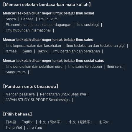
【Mencari sekolah berdasarkan mata kuliah】
Mencari sekolah diluar negeri untuk belajar Ilmu sosial
Sastra
Bahasa
Ilmu hukum
Ekonomi, manajemen, dan perdagangan
Ilmu sosiologi
Ilmu hubungan international
Mencari sekolah diluar negeri untuk belajar Ilmu sains
Ilmu keperaawatan dan kesehatan
Ilmu kedokteran dan kedokteran gigi
farmasi
Sains
Teknik
Ilmu pertanian dan perikanan
Mencari sekolah diluar negeri untuk belajar Ilmu sosial sains
Ilmu pendidikan dan pelatihan guru
Ilmu sains kehidupan
Ilmu seni
Sains umum
【Panduan untuk beasiswa】
Mencari beasiswa
Pendaftaran untuk Beasiswa
JAPAN STUDY SUPPORT Scholarships
【Pilih bahasa】
日本語
English
中文（简体字）
中文（繁體字）
한국어
Tiếng Việt
ภาษาไทย