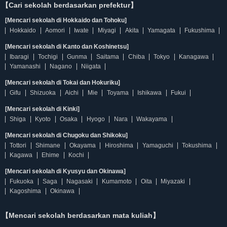
【Cari sekolah berdasarkan prefektur】
[Mencari sekolah di Hokkaido dan Tohoku]
Hokkaido
Aomori
Iwate
Miyagi
Akita
Yamagata
Fukushima
[Mencari sekolah di Kanto dan Koshinetsu]
Ibaragi
Tochigi
Gunma
Saitama
Chiba
Tokyo
Kanagawa
Yamanashi
Nagano
Niigata
[Mencari sekolah di Tokai dan Hokuriku]
Gifu
Shizuoka
Aichi
Mie
Toyama
Ishikawa
Fukui
[Mencari sekolah di Kinki]
Shiga
Kyoto
Osaka
Hyogo
Nara
Wakayama
[Mencari sekolah di Chugoku dan Shikoku]
Tottori
Shimane
Okayama
Hiroshima
Yamaguchi
Tokushima
Kagawa
Ehime
Kochi
[Mencari sekolah di Kyusyu dan Okinawa]
Fukuoka
Saga
Nagasaki
Kumamoto
Oita
Miyazaki
Kagoshima
Okinawa
【Mencari sekolah berdasarkan mata kuliah】