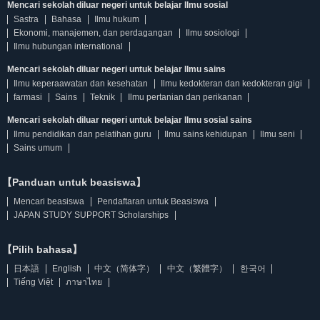
Mencari sekolah diluar negeri untuk belajar Ilmu sosial
Sastra
Bahasa
Ilmu hukum
Ekonomi, manajemen, dan perdagangan
Ilmu sosiologi
Ilmu hubungan international
Mencari sekolah diluar negeri untuk belajar Ilmu sains
Ilmu keperaawatan dan kesehatan
Ilmu kedokteran dan kedokteran gigi
farmasi
Sains
Teknik
Ilmu pertanian dan perikanan
Mencari sekolah diluar negeri untuk belajar Ilmu sosial sains
Ilmu pendidikan dan pelatihan guru
Ilmu sains kehidupan
Ilmu seni
Sains umum
【Panduan untuk beasiswa】
Mencari beasiswa
Pendaftaran untuk Beasiswa
JAPAN STUDY SUPPORT Scholarships
【Pilih bahasa】
日本語
English
中文（简体字）
中文（繁體字）
한국어
Tiếng Việt
ภาษาไทย