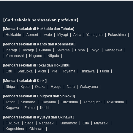
【Cari sekolah berdasarkan prefektur】
[Mencari sekolah di Hokkaido dan Tohoku]
Hokkaido
Aomori
Iwate
Miyagi
Akita
Yamagata
Fukushima
[Mencari sekolah di Kanto dan Koshinetsu]
Ibaragi
Tochigi
Gunma
Saitama
Chiba
Tokyo
Kanagawa
Yamanashi
Nagano
Niigata
[Mencari sekolah di Tokai dan Hokuriku]
Gifu
Shizuoka
Aichi
Mie
Toyama
Ishikawa
Fukui
[Mencari sekolah di Kinki]
Shiga
Kyoto
Osaka
Hyogo
Nara
Wakayama
[Mencari sekolah di Chugoku dan Shikoku]
Tottori
Shimane
Okayama
Hiroshima
Yamaguchi
Tokushima
Kagawa
Ehime
Kochi
[Mencari sekolah di Kyusyu dan Okinawa]
Fukuoka
Saga
Nagasaki
Kumamoto
Oita
Miyazaki
Kagoshima
Okinawa