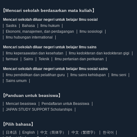
【Mencari sekolah berdasarkan mata kuliah】
Mencari sekolah diluar negeri untuk belajar Ilmu sosial
Sastra
Bahasa
Ilmu hukum
Ekonomi, manajemen, dan perdagangan
Ilmu sosiologi
Ilmu hubungan international
Mencari sekolah diluar negeri untuk belajar Ilmu sains
Ilmu keperaawatan dan kesehatan
Ilmu kedokteran dan kedokteran gigi
farmasi
Sains
Teknik
Ilmu pertanian dan perikanan
Mencari sekolah diluar negeri untuk belajar Ilmu sosial sains
Ilmu pendidikan dan pelatihan guru
Ilmu sains kehidupan
Ilmu seni
Sains umum
【Panduan untuk beasiswa】
Mencari beasiswa
Pendaftaran untuk Beasiswa
JAPAN STUDY SUPPORT Scholarships
【Pilih bahasa】
日本語
English
中文（简体字）
中文（繁體字）
한국어