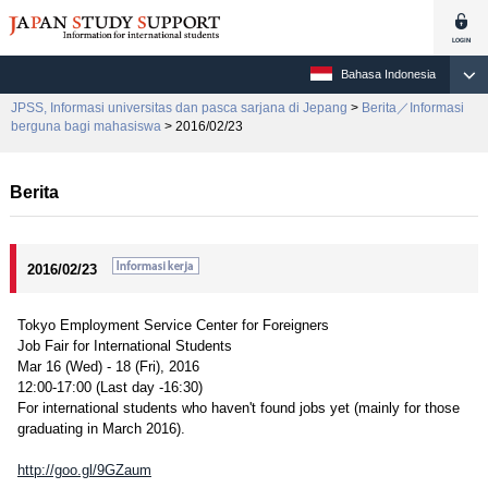
Bahasa Indonesia
JPSS, Informasi universitas dan pasca sarjana di Jepang
>
Berita／Informasi
berguna bagi mahasiswa
> 2016/02/23
Berita
2016/02/23
Tokyo Employment Service Center for Foreigners
Job Fair for International Students
Mar 16 (Wed) - 18 (Fri), 2016
12:00-17:00 (Last day -16:30)
For international students who haven't found jobs yet (mainly for those
graduating in March 2016).
http://goo.gl/9GZaum