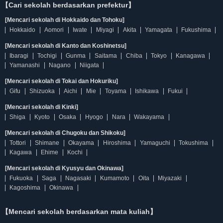
【Cari sekolah berdasarkan prefektur】
[Mencari sekolah di Hokkaido dan Tohoku]
Hokkaido
Aomori
Iwate
Miyagi
Akita
Yamagata
Fukushima
[Mencari sekolah di Kanto dan Koshinetsu]
Ibaragi
Tochigi
Gunma
Saitama
Chiba
Tokyo
Kanagawa
Yamanashi
Nagano
Niigata
[Mencari sekolah di Tokai dan Hokuriku]
Gifu
Shizuoka
Aichi
Mie
Toyama
Ishikawa
Fukui
[Mencari sekolah di Kinki]
Shiga
Kyoto
Osaka
Hyogo
Nara
Wakayama
[Mencari sekolah di Chugoku dan Shikoku]
Tottori
Shimane
Okayama
Hiroshima
Yamaguchi
Tokushima
Kagawa
Ehime
Kochi
[Mencari sekolah di Kyusyu dan Okinawa]
Fukuoka
Saga
Nagasaki
Kumamoto
Oita
Miyazaki
Kagoshima
Okinawa
【Mencari sekolah berdasarkan mata kuliah】