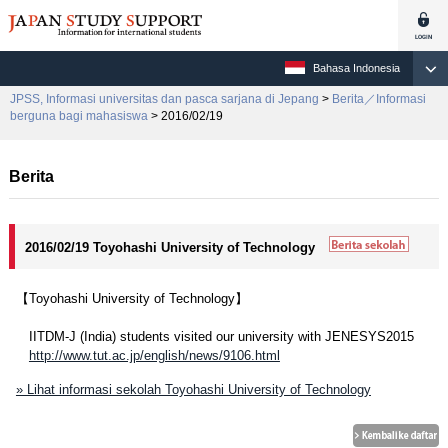
Bahasa Indonesia
JPSS, Informasi universitas dan pasca sarjana di Jepang
>
Berita／Informasi
berguna bagi mahasiswa
> 2016/02/19
Berita
2016/02/19 Toyohashi University of Technology
【Toyohashi University of Technology】
IITDM-J (India) students visited our university with JENESYS2015
http://www.tut.ac.jp/english/news/9106.html
» Lihat informasi sekolah Toyohashi University of Technology