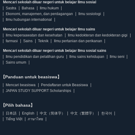
Mencari sekolah diluar negeri untuk belajar Ilmu sosial
Sastra
Bahasa
Ilmu hukum
Ekonomi, manajemen, dan perdagangan
Ilmu sosiologi
Ilmu hubungan international
Mencari sekolah diluar negeri untuk belajar Ilmu sains
Ilmu keperaawatan dan kesehatan
Ilmu kedokteran dan kedokteran gigi
farmasi
Sains
Teknik
Ilmu pertanian dan perikanan
Mencari sekolah diluar negeri untuk belajar Ilmu sosial sains
Ilmu pendidikan dan pelatihan guru
Ilmu sains kehidupan
Ilmu seni
Sains umum
【Panduan untuk beasiswa】
Mencari beasiswa
Pendaftaran untuk Beasiswa
JAPAN STUDY SUPPORT Scholarships
【Pilih bahasa】
日本語
English
中文（简体字）
中文（繁體字）
한국어
Tiếng Việt
ภาษาไทย