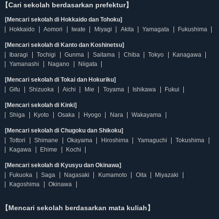
【Cari sekolah berdasarkan prefektur】
[Mencari sekolah di Hokkaido dan Tohoku]
Hokkaido
Aomori
Iwate
Miyagi
Akita
Yamagata
Fukushima
[Mencari sekolah di Kanto dan Koshinetsu]
Ibaragi
Tochigi
Gunma
Saitama
Chiba
Tokyo
Kanagawa
Yamanashi
Nagano
Niigata
[Mencari sekolah di Tokai dan Hokuriku]
Gifu
Shizuoka
Aichi
Mie
Toyama
Ishikawa
Fukui
[Mencari sekolah di Kinki]
Shiga
Kyoto
Osaka
Hyogo
Nara
Wakayama
[Mencari sekolah di Chugoku dan Shikoku]
Tottori
Shimane
Okayama
Hiroshima
Yamaguchi
Tokushima
Kagawa
Ehime
Kochi
[Mencari sekolah di Kyusyu dan Okinawa]
Fukuoka
Saga
Nagasaki
Kumamoto
Oita
Miyazaki
Kagoshima
Okinawa
【Mencari sekolah berdasarkan mata kuliah】