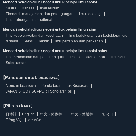
Mencari sekolah diluar negeri untuk belajar Ilmu sosial
Sastra
Bahasa
Ilmu hukum
Ekonomi, manajemen, dan perdagangan
Ilmu sosiologi
Ilmu hubungan international
Mencari sekolah diluar negeri untuk belajar Ilmu sains
Ilmu keperaawatan dan kesehatan
Ilmu kedokteran dan kedokteran gigi
farmasi
Sains
Teknik
Ilmu pertanian dan perikanan
Mencari sekolah diluar negeri untuk belajar Ilmu sosial sains
Ilmu pendidikan dan pelatihan guru
Ilmu sains kehidupan
Ilmu seni
Sains umum
【Panduan untuk beasiswa】
Mencari beasiswa
Pendaftaran untuk Beasiswa
JAPAN STUDY SUPPORT Scholarships
【Pilih bahasa】
日本語
English
中文（简体字）
中文（繁體字）
한국어
Tiếng Việt
ภาษาไทย