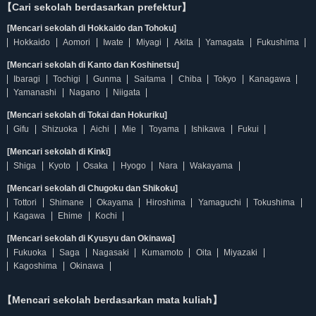
【Cari sekolah berdasarkan prefektur】
[Mencari sekolah di Hokkaido dan Tohoku]
Hokkaido
Aomori
Iwate
Miyagi
Akita
Yamagata
Fukushima
[Mencari sekolah di Kanto dan Koshinetsu]
Ibaragi
Tochigi
Gunma
Saitama
Chiba
Tokyo
Kanagawa
Yamanashi
Nagano
Niigata
[Mencari sekolah di Tokai dan Hokuriku]
Gifu
Shizuoka
Aichi
Mie
Toyama
Ishikawa
Fukui
[Mencari sekolah di Kinki]
Shiga
Kyoto
Osaka
Hyogo
Nara
Wakayama
[Mencari sekolah di Chugoku dan Shikoku]
Tottori
Shimane
Okayama
Hiroshima
Yamaguchi
Tokushima
Kagawa
Ehime
Kochi
[Mencari sekolah di Kyusyu dan Okinawa]
Fukuoka
Saga
Nagasaki
Kumamoto
Oita
Miyazaki
Kagoshima
Okinawa
【Mencari sekolah berdasarkan mata kuliah】