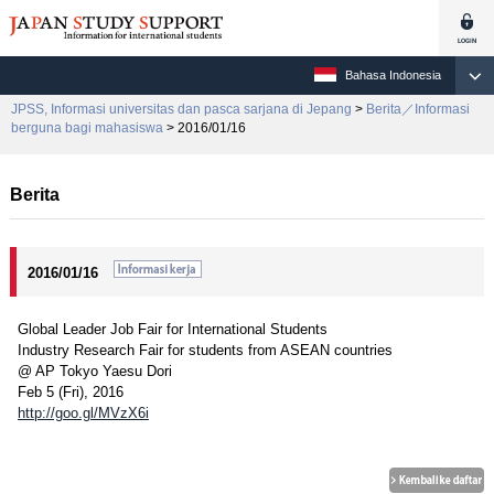
Bahasa Indonesia
JPSS, Informasi universitas dan pasca sarjana di Jepang
>
Berita／Informasi
berguna bagi mahasiswa
> 2016/01/16
Berita
2016/01/16
Global Leader Job Fair for International Students
Industry Research Fair for students from ASEAN countries
@ AP Tokyo Yaesu Dori
Feb 5 (Fri), 2016
http://goo.gl/MVzX6i