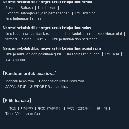
Mencari sekolah diluar negeri untuk belajar Ilmu sosial
Sastra
Bahasa
Ilmu hukum
Ekonomi, manajemen, dan perdagangan
Ilmu sosiologi
Ilmu hubungan international
Mencari sekolah diluar negeri untuk belajar Ilmu sains
Ilmu keperaawatan dan kesehatan
Ilmu kedokteran dan kedokteran gigi
farmasi
Sains
Teknik
Ilmu pertanian dan perikanan
Mencari sekolah diluar negeri untuk belajar Ilmu sosial sains
Ilmu pendidikan dan pelatihan guru
Ilmu sains kehidupan
Ilmu seni
Sains umum
【Panduan untuk beasiswa】
Mencari beasiswa
Pendaftaran untuk Beasiswa
JAPAN STUDY SUPPORT Scholarships
【Pilih bahasa】
日本語
English
中文（简体字）
中文（繁體字）
한국어
Tiếng Việt
ภาษาไทย