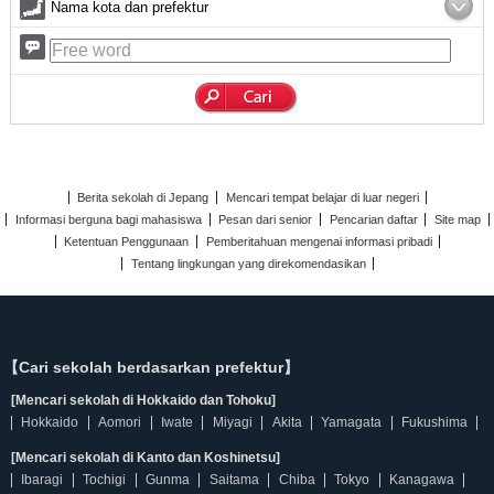
Nama kota dan prefektur
Berita sekolah di Jepang
Mencari tempat belajar di luar negeri
Informasi berguna bagi mahasiswa
Pesan dari senior
Pencarian daftar
Site map
Ketentuan Penggunaan
Pemberitahuan mengenai informasi pribadi
Tentang lingkungan yang direkomendasikan
【Cari sekolah berdasarkan prefektur】
[Mencari sekolah di Hokkaido dan Tohoku]
Hokkaido
Aomori
Iwate
Miyagi
Akita
Yamagata
Fukushima
[Mencari sekolah di Kanto dan Koshinetsu]
Ibaragi
Tochigi
Gunma
Saitama
Chiba
Tokyo
Kanagawa