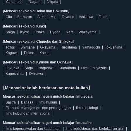
Yamanashi
Nagano
Niigata
[Mencari sekolah di Tokai dan Hokuriku]
Gifu
Shizuoka
Aichi
Mie
Toyama
Ishikawa
Fukui
[Mencari sekolah di Kinki]
Shiga
Kyoto
Osaka
Hyogo
Nara
Wakayama
[Mencari sekolah di Chugoku dan Shikoku]
Tottori
Shimane
Okayama
Hiroshima
Yamaguchi
Tokushima
Kagawa
Ehime
Kochi
[Mencari sekolah di Kyusyu dan Okinawa]
Fukuoka
Saga
Nagasaki
Kumamoto
Oita
Miyazaki
Kagoshima
Okinawa
【Mencari sekolah berdasarkan mata kuliah】
Mencari sekolah diluar negeri untuk belajar Ilmu sosial
Sastra
Bahasa
Ilmu hukum
Ekonomi, manajemen, dan perdagangan
Ilmu sosiologi
Ilmu hubungan international
Mencari sekolah diluar negeri untuk belajar Ilmu sains
Ilmu keperaawatan dan kesehatan
Ilmu kedokteran dan kedokteran gigi