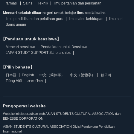
farmasi
Sains
Teknik
Ilmu pertanian dan perikanan
Mencari sekolah diluar negeri untuk belajar Ilmu sosial sains
Ilmu pendidikan dan pelatihan guru
Ilmu sains kehidupan
Ilmu seni
Sains umum
【Panduan untuk beasiswa】
Mencari beasiswa
Pendaftaran untuk Beasiswa
JAPAN STUDY SUPPORT Scholarships
【Pilih bahasa】
日本語
English
中文（简体字）
中文（繁體字）
한국어
Tiếng Việt
ภาษาไทย
Pengoperasi website
Website ini dioperasikan oleh ASIAN STUDENTS CULTURAL ASSOCIATION dan
BENESSE CORPORATION
ASIAN STUDENTS CULTURAL ASSOCIATION Divisi Pendukung Pendidikan
Internasional