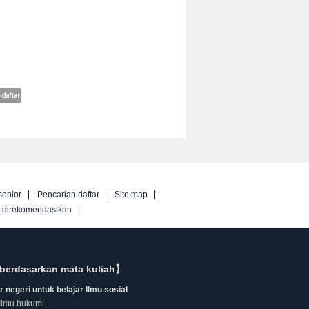
senior
Pencarian daftar
Site map
g direkomendasikan
berdasarkan mata kuliah】
 negeri untuk belajar Ilmu sosial
Ilmu hukum