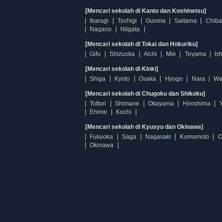
[Mencari sekolah di Kanto dan Koshinetsu]
Ibaragi
Tochigi
Gunma
Saitama
Chiba
Nagano
Niigata
[Mencari sekolah di Tokai dan Hokuriku]
Gifu
Shizuoka
Aichi
Mie
Toyama
Is
[Mencari sekolah di Kinki]
Shiga
Kyoto
Osaka
Hyogo
Nara
Wa
[Mencari sekolah di Chugoku dan Shikoku]
Tottori
Shimane
Okayama
Hiroshima
Ehime
Kochi
[Mencari sekolah di Kyusyu dan Okinawa]
Fukuoka
Saga
Nagasaki
Kumamoto
O
Okinawa