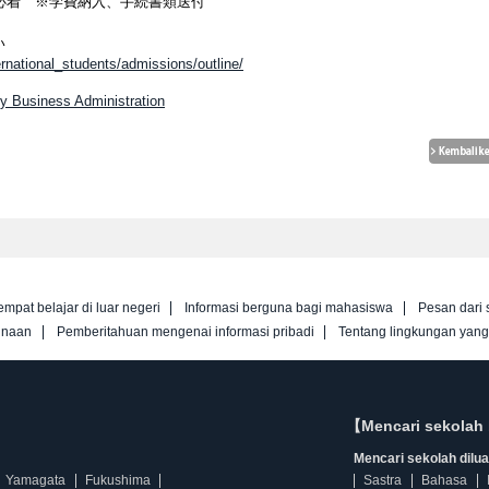
本学必着 ※学費納入、手続書類送付
い
ternational_students/admissions/outline/
ty Business Administration
empat belajar di luar negeri
Informasi berguna bagi mahasiswa
Pesan dari 
unaan
Pemberitahuan mengenai informasi pribadi
Tentang lingkungan yan
【Mencari sekolah 
Mencari sekolah diluar
Yamagata
Fukushima
Sastra
Bahasa