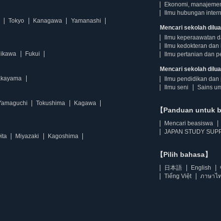
Ekonomi, manajeme
Ilmu hubungan intern
Tokyo
Kanagawa
Yamanashi
Mencari sekolah dilua
Ilmu keperaawatan 
Ilmu kedokteran dan 
hikawa
Fukui
Ilmu pertanian dan p
Mencari sekolah diluar
kayama
Ilmu pendidikan dan 
Ilmu seni
Sains u
Yamaguchi
Tokushima
Kagawa
【Panduan untuk 
Mencari beasiswa
JAPAN STUDY SUPP
ita
Miyazaki
Kagoshima
【Pilih bahasa】
日本語
English
Tiếng Việt
ภาษาไ