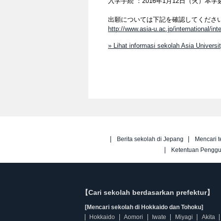
入学手続 ：2016年1月12日（火）
出願については下記を確認してくださ
http://www.asia-u.ac.jp/international/in
» Lihat informasi sekolah Asia Universi
Berita sekolah di Jepang
Mencari t
Ketentuan Pengg
【Cari sekolah berdasarkan prefektur】
[Mencari sekolah di Hokkaido dan Tohoku]
Hokkaido
Aomori
Iwate
Miyagi
Akita