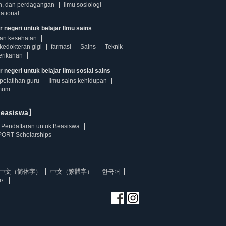
n, dan perdagangan
Ilmu sosiologi
ational
r negeri untuk belajar Ilmu sains
dan kesehatan
kedokteran gigi
farmasi
Sains
Teknik
erikanan
 negeri untuk belajar Ilmu sosial sains
pelatihan guru
Ilmu sains kehidupan
mum
beasiswa】
Pendaftaran untuk Beasiswa
ORT Scholarships
中文（简体字）
中文（繁體字）
한국어
ทย