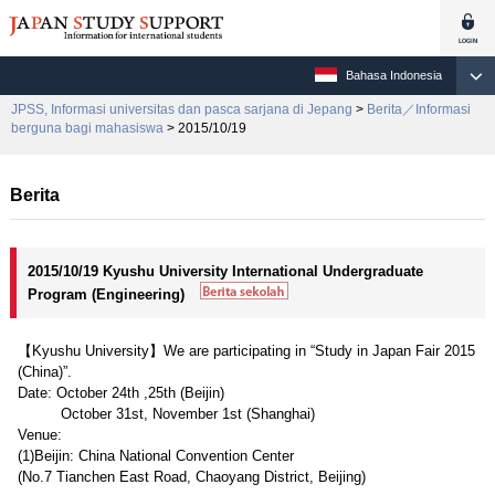
Bahasa Indonesia
JPSS, Informasi universitas dan pasca sarjana di Jepang
>
Berita／Informasi
berguna bagi mahasiswa
> 2015/10/19
Berita
2015/10/19 Kyushu University International Undergraduate
Program (Engineering)
【Kyushu University】We are participating in “Study in Japan Fair 2015
(China)”.
Date: October 24th ,25th (Beijin)
October 31st, November 1st (Shanghai)
Venue:
(1)Beijin: China National Convention Center
(No.7 Tianchen East Road, Chaoyang District, Beijing)