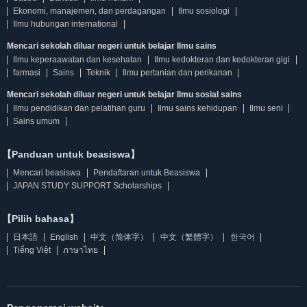
Ekonomi, manajemen, dan perdagangan
Ilmu sosiologi
Ilmu hubungan international
Mencari sekolah diluar negeri untuk belajar Ilmu sains
Ilmu keperaawatan dan kesehatan
Ilmu kedokteran dan kedokteran gigi
farmasi
Sains
Teknik
Ilmu pertanian dan perikanan
Mencari sekolah diluar negeri untuk belajar Ilmu sosial sains
Ilmu pendidikan dan pelatihan guru
Ilmu sains kehidupan
Ilmu seni
Sains umum
【Panduan untuk beasiswa】
Mencari beasiswa
Pendaftaran untuk Beasiswa
JAPAN STUDY SUPPORT Scholarships
【Pilih bahasa】
日本語
English
中文（简体字）
中文（繁體字）
한국어
Tiếng Việt
ภาษาไทย