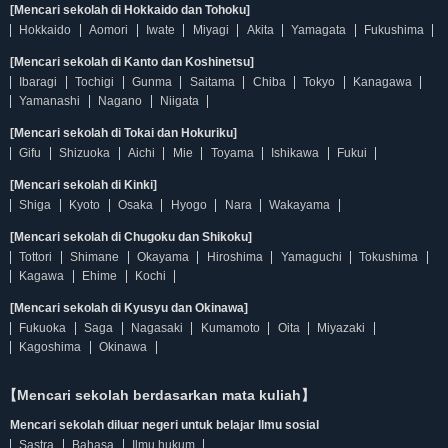
[Mencari sekolah di Hokkaido dan Tohoku]
Hokkaido
Aomori
Iwate
Miyagi
Akita
Yamagata
Fukushima
[Mencari sekolah di Kanto dan Koshinetsu]
Ibaragi
Tochigi
Gunma
Saitama
Chiba
Tokyo
Kanagawa
Yamanashi
Nagano
Niigata
[Mencari sekolah di Tokai dan Hokuriku]
Gifu
Shizuoka
Aichi
Mie
Toyama
Ishikawa
Fukui
[Mencari sekolah di Kinki]
Shiga
Kyoto
Osaka
Hyogo
Nara
Wakayama
[Mencari sekolah di Chugoku dan Shikoku]
Tottori
Shimane
Okayama
Hiroshima
Yamaguchi
Tokushima
Kagawa
Ehime
Kochi
[Mencari sekolah di Kyusyu dan Okinawa]
Fukuoka
Saga
Nagasaki
Kumamoto
Oita
Miyazaki
Kagoshima
Okinawa
【Mencari sekolah berdasarkan mata kuliah】
Mencari sekolah diluar negeri untuk belajar Ilmu sosial
Sastra
Bahasa
Ilmu hukum