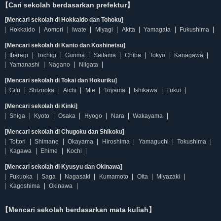
【Cari sekolah berdasarkan prefektur】
[Mencari sekolah di Hokkaido dan Tohoku]
Hokkaido
Aomori
Iwate
Miyagi
Akita
Yamagata
Fukushima
[Mencari sekolah di Kanto dan Koshinetsu]
Ibaragi
Tochigi
Gunma
Saitama
Chiba
Tokyo
Kanagawa
Yamanashi
Nagano
Niigata
[Mencari sekolah di Tokai dan Hokuriku]
Gifu
Shizuoka
Aichi
Mie
Toyama
Ishikawa
Fukui
[Mencari sekolah di Kinki]
Shiga
Kyoto
Osaka
Hyogo
Nara
Wakayama
[Mencari sekolah di Chugoku dan Shikoku]
Tottori
Shimane
Okayama
Hiroshima
Yamaguchi
Tokushima
Kagawa
Ehime
Kochi
[Mencari sekolah di Kyusyu dan Okinawa]
Fukuoka
Saga
Nagasaki
Kumamoto
Oita
Miyazaki
Kagoshima
Okinawa
【Mencari sekolah berdasarkan mata kuliah】