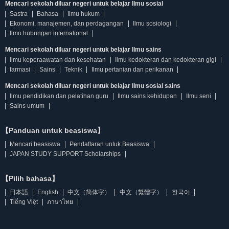
Mencari sekolah diluar negeri untuk belajar Ilmu sosial
Sastra
Bahasa
Ilmu hukum
Ekonomi, manajemen, dan perdagangan
Ilmu sosiologi
Ilmu hubungan international
Mencari sekolah diluar negeri untuk belajar Ilmu sains
Ilmu keperaawatan dan kesehatan
Ilmu kedokteran dan kedokteran gigi
farmasi
Sains
Teknik
Ilmu pertanian dan perikanan
Mencari sekolah diluar negeri untuk belajar Ilmu sosial sains
Ilmu pendidikan dan pelatihan guru
Ilmu sains kehidupan
Ilmu seni
Sains umum
【Panduan untuk beasiswa】
Mencari beasiswa
Pendaftaran untuk Beasiswa
JAPAN STUDY SUPPORT Scholarships
【Pilih bahasa】
日本語
English
中文（简体字）
中文（繁體字）
한국어
Tiếng Việt
ภาษาไทย