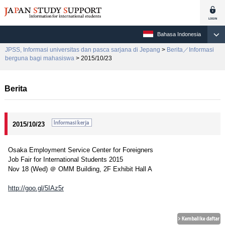
Bahasa Indonesia
JPSS, Informasi universitas dan pasca sarjana di Jepang
>
Berita／Informasi
berguna bagi mahasiswa
> 2015/10/23
Berita
2015/10/23
Osaka Employment Service Center for Foreigners
Job Fair for International Students 2015
Nov 18 (Wed) ＠ OMM Building, 2F Exhibit Hall A
http://goo.gl/5IAz5r