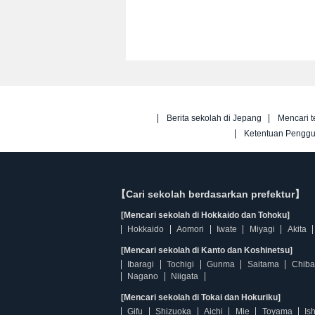
Berita sekolah di Jepang
Mencari t
Ketentuan Pengg
【Cari sekolah berdasarkan prefektur】
[Mencari sekolah di Hokkaido dan Tohoku]
Hokkaido
Aomori
Iwate
Miyagi
Akita
[Mencari sekolah di Kanto dan Koshinetsu]
Ibaragi
Tochigi
Gunma
Saitama
Chiba
Nagano
Niigata
[Mencari sekolah di Tokai dan Hokuriku]
Gifu
Shizuoka
Aichi
Mie
Toyama
Is