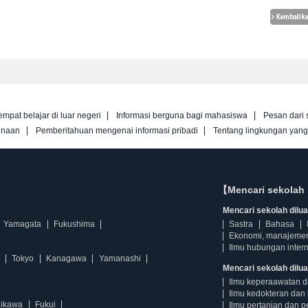
empat belajar di luar negeri
Informasi berguna bagi mahasiswa
Pesan dari 
unaan
Pemberitahuan mengenai informasi pribadi
Tentang lingkungan yan
【Mencari sekolah 
Mencari sekolah diluar
Yamagata
Fukushima
Sastra
Bahasa
Ekonomi, manajeme
Ilmu hubungan intern
Tokyo
Kanagawa
Yamanashi
Mencari sekolah dilua
Ilmu keperaawatan 
Ilmu kedokteran dan 
hikawa
Fukui
Ilmu pertanian dan p