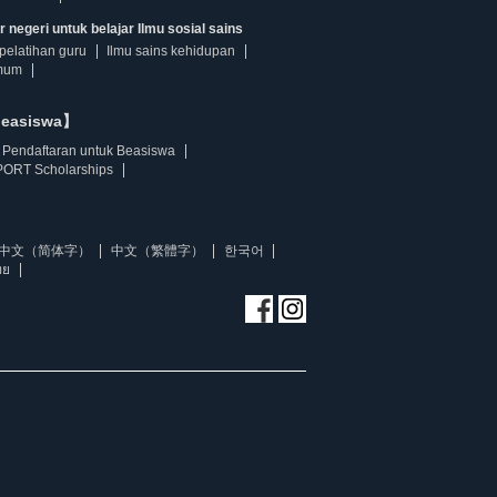
 negeri untuk belajar Ilmu sosial sains
pelatihan guru
Ilmu sains kehidupan
mum
beasiswa】
Pendaftaran untuk Beasiswa
ORT Scholarships
中文（简体字）
中文（繁體字）
한국어
ทย