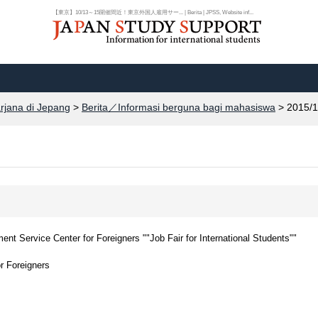
【東京】10/13～15開催間近！東京外国人雇用サー... | Berita | JPSS, Website inf...
arjana di Jepang
>
Berita／Informasi berguna bagi mahasiswa
> 2015/1
t Service Center for Foreigners ""Job Fair for International Students""
r Foreigners