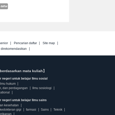
senior
Pencarian daftar
Site map
g direkomendasikan
berdasarkan mata kuliah】
 negeri untuk belajar Ilmu sosial
Ilmu hukum
n, dan perdagangan
Ilmu sosiologi
ational
r negeri untuk belajar Ilmu sains
dan kesehatan
kedokteran gigi
farmasi
Sains
Teknik
erikanan