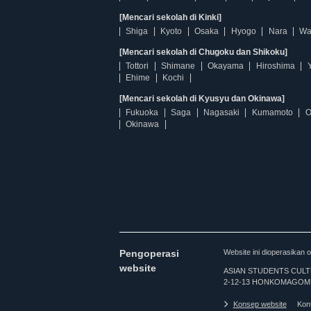
[Mencari sekolah di Kinki]
Shiga
Kyoto
Osaka
Hyogo
Nara
Wa
[Mencari sekolah di Chugoku dan Shikoku]
Tottori
Shimane
Okayama
Hiroshima
Ehime
Kochi
[Mencari sekolah di Kyusyu dan Okinawa]
Fukuoka
Saga
Nagasaki
Kumamoto
O
Okinawa
Pengoperasi
Website ini dioperasi
website
ASIAN STUDENTS CULTURA
2-12-13 HONKOMAGOME
Konsep website
Kon