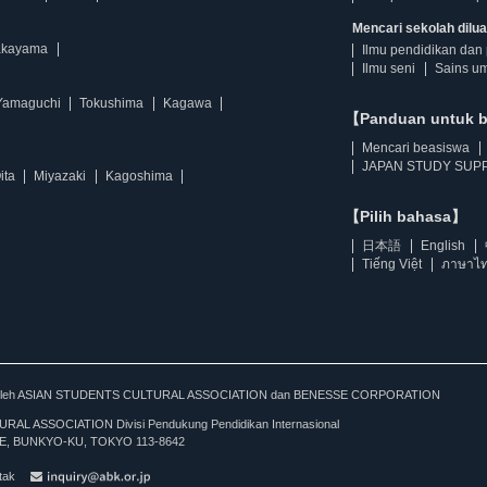
Mencari sekolah diluar
kayama
Ilmu pendidikan dan 
Ilmu seni
Sains u
Yamaguchi
Tokushima
Kagawa
【Panduan untuk 
Mencari beasiswa
JAPAN STUDY SUPP
ita
Miyazaki
Kagoshima
【Pilih bahasa】
日本語
English
Tiếng Việt
ภาษาไ
kan oleh ASIAN STUDENTS CULTURAL ASSOCIATION dan BENESSE CORPORATION
L ASSOCIATION Divisi Pendukung Pendidikan Internasional
, BUNKYO-KU, TOKYO 113-8642
tak