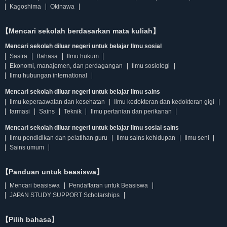
Kagoshima
Okinawa
【Mencari sekolah berdasarkan mata kuliah】
Mencari sekolah diluar negeri untuk belajar Ilmu sosial
Sastra
Bahasa
Ilmu hukum
Ekonomi, manajemen, dan perdagangan
Ilmu sosiologi
Ilmu hubungan international
Mencari sekolah diluar negeri untuk belajar Ilmu sains
Ilmu keperaawatan dan kesehatan
Ilmu kedokteran dan kedokteran gigi
farmasi
Sains
Teknik
Ilmu pertanian dan perikanan
Mencari sekolah diluar negeri untuk belajar Ilmu sosial sains
Ilmu pendidikan dan pelatihan guru
Ilmu sains kehidupan
Ilmu seni
Sains umum
【Panduan untuk beasiswa】
Mencari beasiswa
Pendaftaran untuk Beasiswa
JAPAN STUDY SUPPORT Scholarships
【Pilih bahasa】