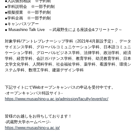
●入試個別相談 ※予約制
●学科説明会 ※一部予約制
●模擬授業 ※一部予約制
●学科企画 ※一部予約制
●キャンパスツアー
● Musashino Talk Live ～武蔵野生による座談会&フリートーク～
対象学科/アントレプレナーシップ学科（2021年4月新設予定）、データ
サイエンス学科、グローバルコミュニケーション学科、日本語コミュニ
ケーション学科、グローバルビジネス学科、法律学科、政治学科、経済
学科、経営学科、会計ガバナンス学科、教育学科、幼児教育学科、日本
文学文化学科、人間科学科、社会福祉学科、薬学科、看護学科、環境シ
ステム学科、数理工学科、建築デザイン学科
下記サイトにてWebオープンキャンパスの申込を受付中です。
-オープンキャンパス特設サイト-
https://www.musashino-u.ac.jp/admission/faculty/event/oc/
皆様のお越しをお待ちしております！
-武蔵野大学ホームページ-
https://www.musashino-u.ac.jp/