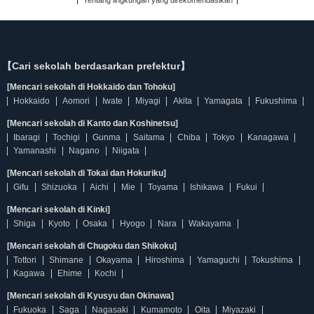
Tentang lingkungan yang direkomendasikan
【Cari sekolah berdasarkan prefektur】
[Mencari sekolah di Hokkaido dan Tohoku]
Hokkaido
Aomori
Iwate
Miyagi
Akita
Yamagata
Fukushima
[Mencari sekolah di Kanto dan Koshinetsu]
Ibaragi
Tochigi
Gunma
Saitama
Chiba
Tokyo
Kanagawa
Yamanashi
Nagano
Niigata
[Mencari sekolah di Tokai dan Hokuriku]
Gifu
Shizuoka
Aichi
Mie
Toyama
Ishikawa
Fukui
[Mencari sekolah di Kinki]
Shiga
Kyoto
Osaka
Hyogo
Nara
Wakayama
[Mencari sekolah di Chugoku dan Shikoku]
Tottori
Shimane
Okayama
Hiroshima
Yamaguchi
Tokushima
Kagawa
Ehime
Kochi
[Mencari sekolah di Kyusyu dan Okinawa]
Fukuoka
Saga
Nagasaki
Kumamoto
Oita
Miyazaki