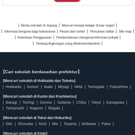
Berita sekolah di Jepang
Mencari tempat belajar di luar negeri
Informasi berguna bagi mahasiswa
Pesan dari senior
Pencarian daftar
Site map
Ketentuan Penggunaan
Pemberitahuan mengenai informasi pribadi
Tentang lingkungan yang direkomendasikan
【Cari sekolah berdasarkan prefektur】
[Mencari sekolah di Hokkaido dan Tohoku]
Hokkaido
Aomori
Iwate
Miyagi
Akita
Yamagata
Fukushima
[Mencari sekolah di Kanto dan Koshinetsu]
Ibaragi
Tochigi
Gunma
Saitama
Chiba
Tokyo
Kanagawa
Yamanashi
Nagano
Niigata
[Mencari sekolah di Tokai dan Hokuriku]
Gifu
Shizuoka
Aichi
Mie
Toyama
Ishikawa
Fukui
[Mencari sekolah di Kinki]