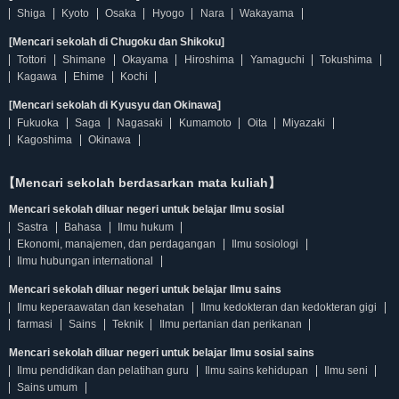
Shiga
Kyoto
Osaka
Hyogo
Nara
Wakayama
[Mencari sekolah di Chugoku dan Shikoku]
Tottori
Shimane
Okayama
Hiroshima
Yamaguchi
Tokushima
Kagawa
Ehime
Kochi
[Mencari sekolah di Kyusyu dan Okinawa]
Fukuoka
Saga
Nagasaki
Kumamoto
Oita
Miyazaki
Kagoshima
Okinawa
【Mencari sekolah berdasarkan mata kuliah】
Mencari sekolah diluar negeri untuk belajar Ilmu sosial
Sastra
Bahasa
Ilmu hukum
Ekonomi, manajemen, dan perdagangan
Ilmu sosiologi
Ilmu hubungan international
Mencari sekolah diluar negeri untuk belajar Ilmu sains
Ilmu keperaawatan dan kesehatan
Ilmu kedokteran dan kedokteran gigi
farmasi
Sains
Teknik
Ilmu pertanian dan perikanan
Mencari sekolah diluar negeri untuk belajar Ilmu sosial sains
Ilmu pendidikan dan pelatihan guru
Ilmu sains kehidupan
Ilmu seni
Sains umum