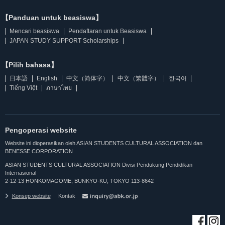
【Panduan untuk beasiswa】
Mencari beasiswa
Pendaftaran untuk Beasiswa
JAPAN STUDY SUPPORT Scholarships
【Pilih bahasa】
日本語
English
中文（简体字）
中文（繁體字）
한국어
Tiếng Việt
ภาษาไทย
Pengoperasi website
Website ini dioperasikan oleh ASIAN STUDENTS CULTURAL ASSOCIATION dan
BENESSE CORPORATION
ASIAN STUDENTS CULTURAL ASSOCIATION Divisi Pendukung Pendidikan
Internasional
2-12-13 HONKOMAGOME, BUNKYO-KU, TOKYO 113-8642
Konsep website
Kontak