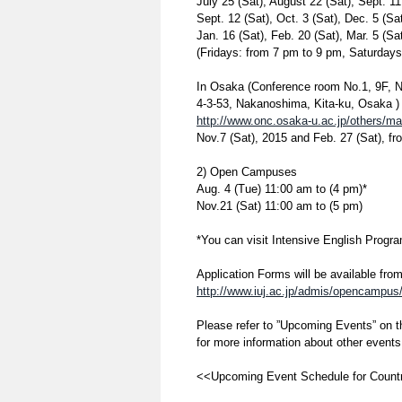
July 25 (Sat), August 22 (Sat), Sept. 11 
Sept. 12 (Sat), Oct. 3 (Sat), Dec. 5 (Sa
Jan. 16 (Sat), Feb. 20 (Sat), Mar. 5 (Sa
(Fridays: from 7 pm to 9 pm, Saturdays
In Osaka (Conference room No.1, 9F, 
4-3-53, Nakanoshima, Kita-ku, Osaka )
http://www.onc.osaka-u.ac.jp/others/m
Nov.7 (Sat), 2015 and Feb. 27 (Sat), f
2) Open Campuses
Aug. 4 (Tue) 11:00 am to (4 pm)*
Nov.21 (Sat) 11:00 am to (5 pm)
*You can visit Intensive English Progr
Application Forms will be available from 
http://www.iuj.ac.jp/admis/opencampus
Please refer to ”Upcoming Events” on t
for more information about other events
<<Upcoming Event Schedule for Countr