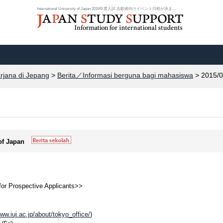
International University of Japan 2016年度入試 志願者向けイベント日程が決ま...
arjana di Jepang
>
Berita／Informasi berguna bagi mahasiswa
> 2015/0
 of Japan
or Prospective Applicants>>
www.iuj.ac.jp/about/tokyo_office/
)