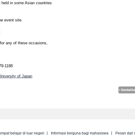
e held in some Asian countries
he event site.
/
 for any of these occasions,
79-1188
University of Japan
empat belajar di luar negeri
Informasi berguna bagi mahasiswa
Pesan dari 