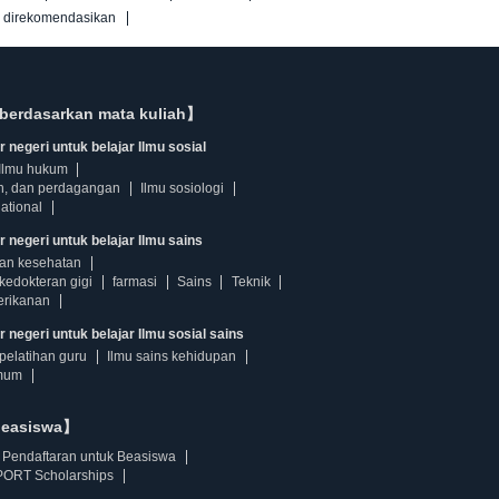
g direkomendasikan
berdasarkan mata kuliah】
 negeri untuk belajar Ilmu sosial
Ilmu hukum
n, dan perdagangan
Ilmu sosiologi
ational
r negeri untuk belajar Ilmu sains
dan kesehatan
kedokteran gigi
farmasi
Sains
Teknik
erikanan
 negeri untuk belajar Ilmu sosial sains
pelatihan guru
Ilmu sains kehidupan
mum
beasiswa】
Pendaftaran untuk Beasiswa
ORT Scholarships