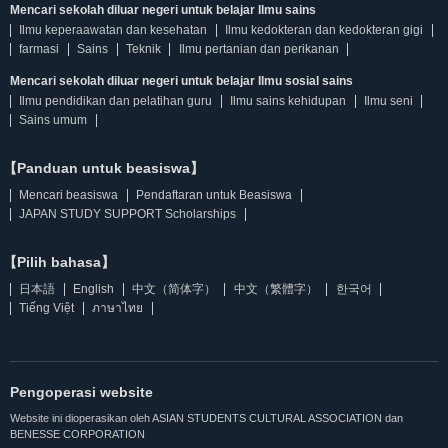
Mencari sekolah diluar negeri untuk belajar Ilmu sains
Ilmu keperaawatan dan kesehatan
Ilmu kedokteran dan kedokteran gigi
farmasi
Sains
Teknik
Ilmu pertanian dan perikanan
Mencari sekolah diluar negeri untuk belajar Ilmu sosial sains
Ilmu pendidikan dan pelatihan guru
Ilmu sains kehidupan
Ilmu seni
Sains umum
【Panduan untuk beasiswa】
Mencari beasiswa
Pendaftaran untuk Beasiswa
JAPAN STUDY SUPPORT Scholarships
【Pilih bahasa】
日本語
English
中文（简体字）
中文（繁體字）
한국어
Tiếng Việt
ภาษาไทย
Pengoperasi website
Website ini dioperasikan oleh ASIAN STUDENTS CULTURAL ASSOCIATION dan
BENESSE CORPORATION