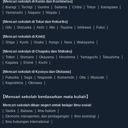
[Mencari sekolah di Kanto dan Koshinetsu]
Ibaragi
Tochigi
Gunma
Saitama
Chiba
Tokyo
Kanagawa
Yamanashi
Nagano
Niigata
[Mencari sekolah di Tokai dan Hokuriku]
Gifu
Shizuoka
Aichi
Mie
Toyama
Ishikawa
Fukui
[Mencari sekolah di Kinki]
Shiga
Kyoto
Osaka
Hyogo
Nara
Wakayama
[Mencari sekolah di Chugoku dan Shikoku]
Tottori
Shimane
Okayama
Hiroshima
Yamaguchi
Tokushima
Kagawa
Ehime
Kochi
[Mencari sekolah di Kyusyu dan Okinawa]
Fukuoka
Saga
Nagasaki
Kumamoto
Oita
Miyazaki
Kagoshima
Okinawa
【Mencari sekolah berdasarkan mata kuliah】
Mencari sekolah diluar negeri untuk belajar Ilmu sosial
Sastra
Bahasa
Ilmu hukum
Ekonomi, manajemen, dan perdagangan
Ilmu sosiologi
Ilmu hubungan international