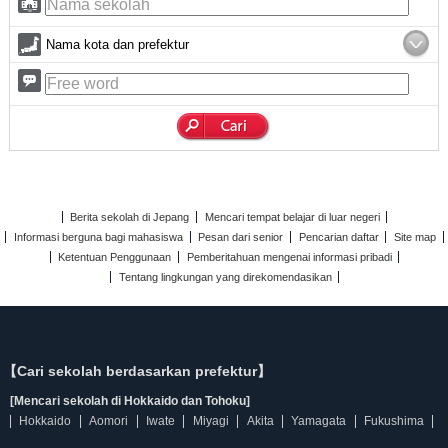
Nama kota dan prefektur
Berita sekolah di Jepang
Mencari tempat belajar di luar negeri
Informasi berguna bagi mahasiswa
Pesan dari senior
Pencarian daftar
Site map
Ketentuan Penggunaan
Pemberitahuan mengenai informasi pribadi
Tentang lingkungan yang direkomendasikan
【Cari sekolah berdasarkan prefektur】
[Mencari sekolah di Hokkaido dan Tohoku]
Hokkaido
Aomori
Iwate
Miyagi
Akita
Yamagata
Fukushima