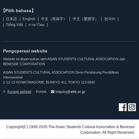
【Pilih bahasa】
日本語
English
中文（简体字）
中文（繁體字）
한국어
Tiếng Việt
ภาษาไทย
Pengoperasi website
Website ini dioperasikan oleh ASIAN STUDENTS CULTURAL ASSOCIATION dan
BENESSE CORPORATION
ASIAN STUDENTS CULTURAL ASSOCIATION Divisi Pendukung Pendidikan
Internasional
2-12-13 HONKOMAGOME, BUNKYO-KU, TOKYO 113-8642
Konsep website
Kontak
Copyright(C) 1999-2026 The Asian Students Cultural Association & Benesse
Corporation. All Right Reserved.