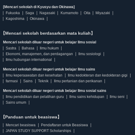
[Mencari sekolah di Kyusyu dan Okinawa]
Fukuoka
Saga
Nagasaki
Kumamoto
Oita
Miyazaki
Kagoshima
Okinawa
【Mencari sekolah berdasarkan mata kuliah】
Mencari sekolah diluar negeri untuk belajar Ilmu sosial
Sastra
Bahasa
Ilmu hukum
Ekonomi, manajemen, dan perdagangan
Ilmu sosiologi
Ilmu hubungan international
Mencari sekolah diluar negeri untuk belajar Ilmu sains
Ilmu keperaawatan dan kesehatan
Ilmu kedokteran dan kedokteran gigi
farmasi
Sains
Teknik
Ilmu pertanian dan perikanan
Mencari sekolah diluar negeri untuk belajar Ilmu sosial sains
Ilmu pendidikan dan pelatihan guru
Ilmu sains kehidupan
Ilmu seni
Sains umum
【Panduan untuk beasiswa】
Mencari beasiswa
Pendaftaran untuk Beasiswa
JAPAN STUDY SUPPORT Scholarships