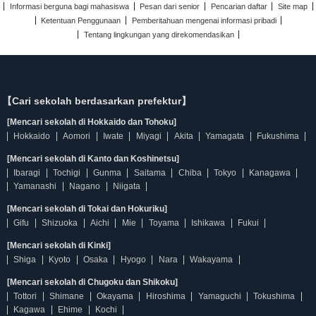
Informasi berguna bagi mahasiswa
Pesan dari senior
Pencarian daftar
Site map
Ketentuan Penggunaan
Pemberitahuan mengenai informasi pribadi
Tentang lingkungan yang direkomendasikan
【Cari sekolah berdasarkan prefektur】
[Mencari sekolah di Hokkaido dan Tohoku]
Hokkaido
Aomori
Iwate
Miyagi
Akita
Yamagata
Fukushima
[Mencari sekolah di Kanto dan Koshinetsu]
Ibaragi
Tochigi
Gunma
Saitama
Chiba
Tokyo
Kanagawa
Yamanashi
Nagano
Niigata
[Mencari sekolah di Tokai dan Hokuriku]
Gifu
Shizuoka
Aichi
Mie
Toyama
Ishikawa
Fukui
[Mencari sekolah di Kinki]
Shiga
Kyoto
Osaka
Hyogo
Nara
Wakayama
[Mencari sekolah di Chugoku dan Shikoku]
Tottori
Shimane
Okayama
Hiroshima
Yamaguchi
Tokushima
Kagawa
Ehime
Kochi