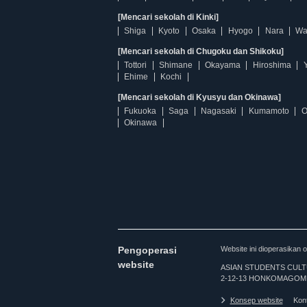
[Mencari sekolah di Kinki]
Shiga
Kyoto
Osaka
Hyogo
Nara
Wa
[Mencari sekolah di Chugoku dan Shikoku]
Tottori
Shimane
Okayama
Hiroshima
Ehime
Kochi
[Mencari sekolah di Kyusyu dan Okinawa]
Fukuoka
Saga
Nagasaki
Kumamoto
O
Okinawa
Pengoperasi
Website ini dioperasi
website
ASIAN STUDENTS CULTURA
2-12-13 HONKOMAGOME
Konsep website
Kon