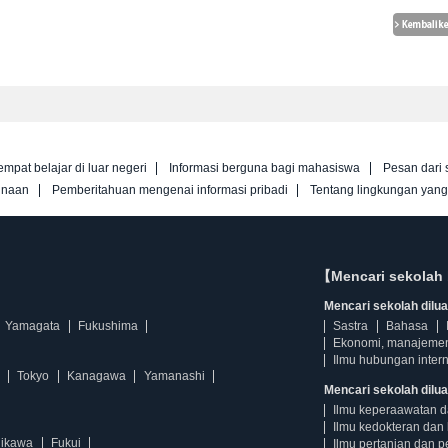
empat belajar di luar negeri
Informasi berguna bagi mahasiswa
Pesan dari 
unaan
Pemberitahuan mengenai informasi pribadi
Tentang lingkungan yan
【Mencari sekolah 
Mencari sekolah diluar
Yamagata
Fukushima
Sastra
Bahasa
Ekonomi, manajeme
Ilmu hubungan intern
Tokyo
Kanagawa
Yamanashi
Mencari sekolah dilua
Ilmu keperaawatan 
Ilmu kedokteran dan 
hikawa
Fukui
Ilmu pertanian dan p