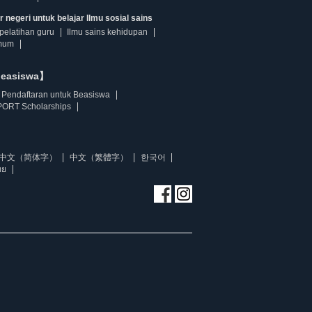
 negeri untuk belajar Ilmu sosial sains
pelatihan guru
Ilmu sains kehidupan
mum
beasiswa】
Pendaftaran untuk Beasiswa
ORT Scholarships
中文（简体字）
中文（繁體字）
한국어
ทย