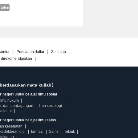
senior
Pencarian daftar
Site map
g direkomendasikan
berdasarkan mata kuliah】
 negeri untuk belajar Ilmu sosial
Ilmu hukum
n, dan perdagangan
Ilmu sosiologi
ational
r negeri untuk belajar Ilmu sains
dan kesehatan
kedokteran gigi
farmasi
Sains
Teknik
erikanan