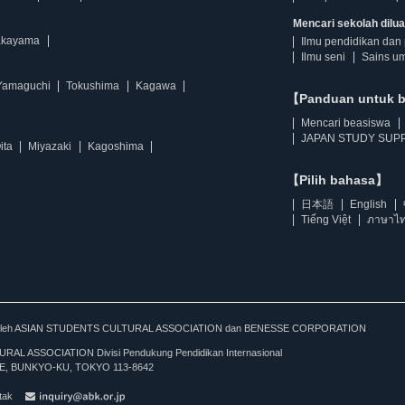
Mencari sekolah diluar
kayama
Ilmu pendidikan dan 
Ilmu seni
Sains u
Yamaguchi
Tokushima
Kagawa
【Panduan untuk 
Mencari beasiswa
JAPAN STUDY SUPP
ita
Miyazaki
Kagoshima
【Pilih bahasa】
日本語
English
Tiếng Việt
ภาษาไ
kan oleh ASIAN STUDENTS CULTURAL ASSOCIATION dan BENESSE CORPORATION
L ASSOCIATION Divisi Pendukung Pendidikan Internasional
, BUNKYO-KU, TOKYO 113-8642
tak