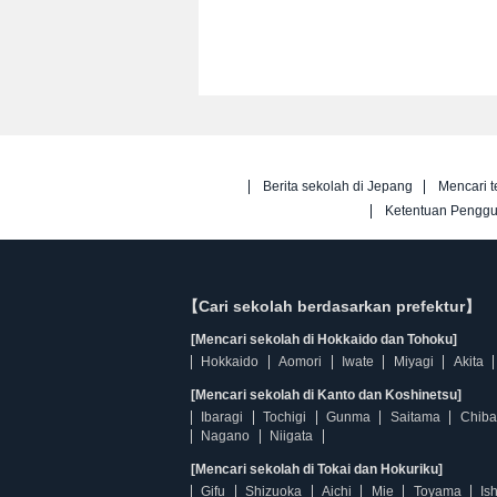
Berita sekolah di Jepang
Mencari t
Ketentuan Pengg
【Cari sekolah berdasarkan prefektur】
[Mencari sekolah di Hokkaido dan Tohoku]
Hokkaido
Aomori
Iwate
Miyagi
Akita
[Mencari sekolah di Kanto dan Koshinetsu]
Ibaragi
Tochigi
Gunma
Saitama
Chiba
Nagano
Niigata
[Mencari sekolah di Tokai dan Hokuriku]
Gifu
Shizuoka
Aichi
Mie
Toyama
Is