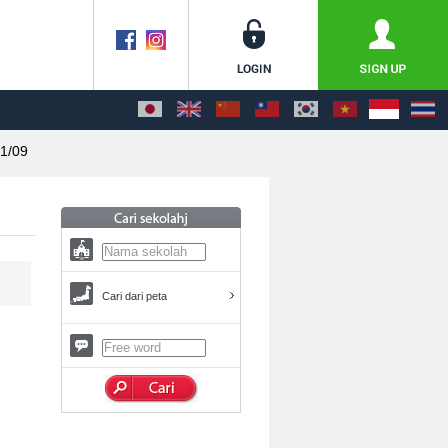
1/09
Cari dari peta