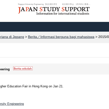
Nagoya University Engineering 【名古屋大学】 名古屋大学は、1月21日に香港....
arjana di Jepang
>
Berita／Informasi berguna bagi mahasiswa
> 2015/0
neering
igher Education Fair in Hong Kong on Jan 21.
rsity Engineering