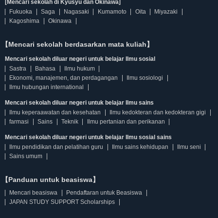
[Mencari sekolah di Kyusyu dan Okinawa]
Fukuoka
Saga
Nagasaki
Kumamoto
Oita
Miyazaki
Kagoshima
Okinawa
【Mencari sekolah berdasarkan mata kuliah】
Mencari sekolah diluar negeri untuk belajar Ilmu sosial
Sastra
Bahasa
Ilmu hukum
Ekonomi, manajemen, dan perdagangan
Ilmu sosiologi
Ilmu hubungan international
Mencari sekolah diluar negeri untuk belajar Ilmu sains
Ilmu keperaawatan dan kesehatan
Ilmu kedokteran dan kedokteran gigi
farmasi
Sains
Teknik
Ilmu pertanian dan perikanan
Mencari sekolah diluar negeri untuk belajar Ilmu sosial sains
Ilmu pendidikan dan pelatihan guru
Ilmu sains kehidupan
Ilmu seni
Sains umum
【Panduan untuk beasiswa】
Mencari beasiswa
Pendaftaran untuk Beasiswa
JAPAN STUDY SUPPORT Scholarships