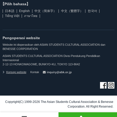
【Pilih bahasa】
日本語
English
中文（简体字）
中文（繁體字）
한국어
Tiếng Việt
ภาษาไทย
Pengoperasi website
Website ini dioperasikan oleh ASIAN STUDENTS CULTURAL ASSOCIATION dan
BENESSE CORPORATION
ASIAN STUDENTS CULTURAL ASSOCIATION Divisi Pendukung Pendidikan
Internasional
2-12-13 HONKOMAGOME, BUNKYO-KU, TOKYO 113-8642
Konsep website
Kontak
Copyright(C) 1999-2026 The Asian Students Cultural Association & Benesse
Corporation. All Right Reserved.