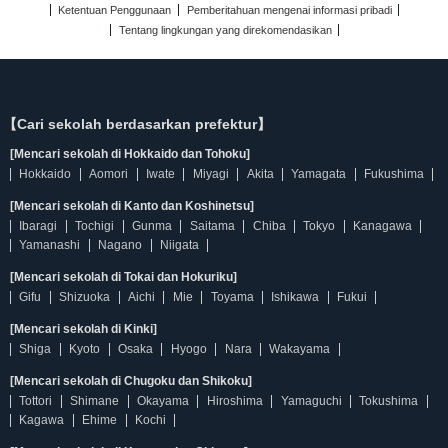
Ketentuan Penggunaan
Pemberitahuan mengenai informasi pribadi
Tentang lingkungan yang direkomendasikan
【Cari sekolah berdasarkan prefektur】
[Mencari sekolah di Hokkaido dan Tohoku]
Hokkaido
Aomori
Iwate
Miyagi
Akita
Yamagata
Fukushima
[Mencari sekolah di Kanto dan Koshinetsu]
Ibaragi
Tochigi
Gunma
Saitama
Chiba
Tokyo
Kanagawa
Yamanashi
Nagano
Niigata
[Mencari sekolah di Tokai dan Hokuriku]
Gifu
Shizuoka
Aichi
Mie
Toyama
Ishikawa
Fukui
[Mencari sekolah di Kinki]
Shiga
Kyoto
Osaka
Hyogo
Nara
Wakayama
[Mencari sekolah di Chugoku dan Shikoku]
Tottori
Shimane
Okayama
Hiroshima
Yamaguchi
Tokushima
Kagawa
Ehime
Kochi