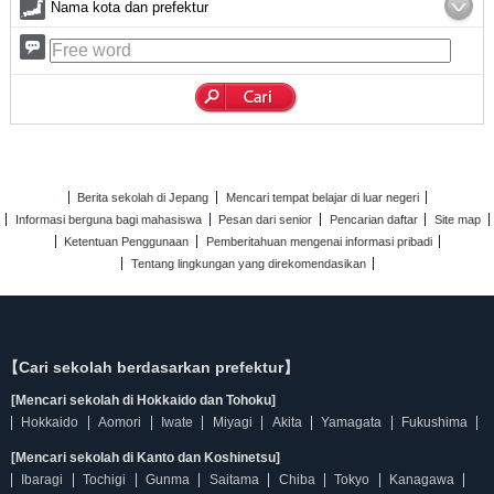
Nama kota dan prefektur
Berita sekolah di Jepang
Mencari tempat belajar di luar negeri
Informasi berguna bagi mahasiswa
Pesan dari senior
Pencarian daftar
Site map
Ketentuan Penggunaan
Pemberitahuan mengenai informasi pribadi
Tentang lingkungan yang direkomendasikan
【Cari sekolah berdasarkan prefektur】
[Mencari sekolah di Hokkaido dan Tohoku]
Hokkaido
Aomori
Iwate
Miyagi
Akita
Yamagata
Fukushima
[Mencari sekolah di Kanto dan Koshinetsu]
Ibaragi
Tochigi
Gunma
Saitama
Chiba
Tokyo
Kanagawa