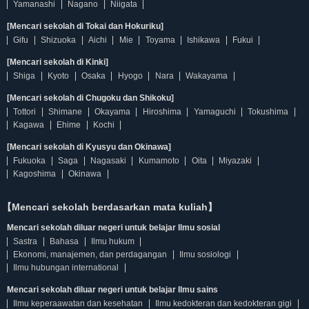
Yamanashi
Nagano
Niigata
[Mencari sekolah di Tokai dan Hokuriku]
Gifu
Shizuoka
Aichi
Mie
Toyama
Ishikawa
Fukui
[Mencari sekolah di Kinki]
Shiga
Kyoto
Osaka
Hyogo
Nara
Wakayama
[Mencari sekolah di Chugoku dan Shikoku]
Tottori
Shimane
Okayama
Hiroshima
Yamaguchi
Tokushima
Kagawa
Ehime
Kochi
[Mencari sekolah di Kyusyu dan Okinawa]
Fukuoka
Saga
Nagasaki
Kumamoto
Oita
Miyazaki
Kagoshima
Okinawa
【Mencari sekolah berdasarkan mata kuliah】
Mencari sekolah diluar negeri untuk belajar Ilmu sosial
Sastra
Bahasa
Ilmu hukum
Ekonomi, manajemen, dan perdagangan
Ilmu sosiologi
Ilmu hubungan international
Mencari sekolah diluar negeri untuk belajar Ilmu sains
Ilmu keperaawatan dan kesehatan
Ilmu kedokteran dan kedokteran gigi