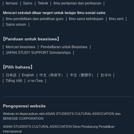
farmasi
Sains
Teknik
Ilmu pertanian dan perikanan
Mencari sekolah diluar negeri untuk belajar Ilmu sosial sains
Ilmu pendidikan dan pelatihan guru
Ilmu sains kehidupan
Ilmu seni
Sains umum
【Panduan untuk beasiswa】
Mencari beasiswa
Pendaftaran untuk Beasiswa
JAPAN STUDY SUPPORT Scholarships
【Pilih bahasa】
日本語
English
中文（简体字）
中文（繁體字）
한국어
Tiếng Việt
ภาษาไทย
Pengoperasi website
Website ini dioperasikan oleh ASIAN STUDENTS CULTURAL ASSOCIATION dan
BENESSE CORPORATION
ASIAN STUDENTS CULTURAL ASSOCIATION Divisi Pendukung Pendidikan
Internasional