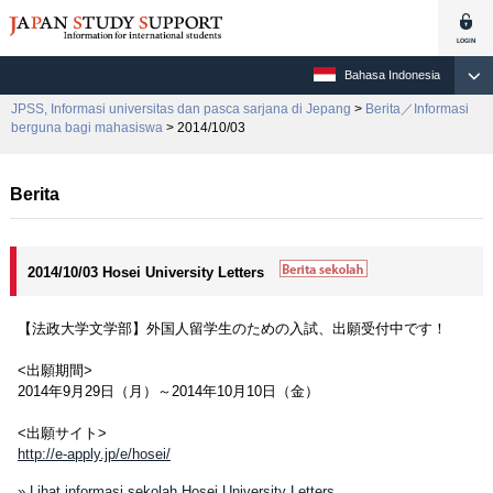
Bahasa Indonesia
JPSS, Informasi universitas dan pasca sarjana di Jepang
>
Berita／Informasi
berguna bagi mahasiswa
> 2014/10/03
Berita
2014/10/03 Hosei University Letters
【法政大学文学部】外国人留学生のための入試、出願受付中です！
<出願期間>
2014年9月29日（月）～2014年10月10日（金）
<出願サイト>
http://e-apply.jp/e/hosei/
» Lihat informasi sekolah Hosei University Letters