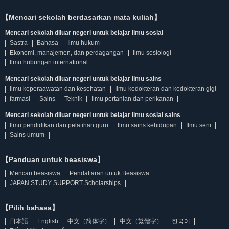
【Mencari sekolah berdasarkan mata kuliah】
Mencari sekolah diluar negeri untuk belajar Ilmu sosial
Sastra
Bahasa
Ilmu hukum
Ekonomi, manajemen, dan perdagangan
Ilmu sosiologi
Ilmu hubungan international
Mencari sekolah diluar negeri untuk belajar Ilmu sains
Ilmu keperaawatan dan kesehatan
Ilmu kedokteran dan kedokteran gigi
farmasi
Sains
Teknik
Ilmu pertanian dan perikanan
Mencari sekolah diluar negeri untuk belajar Ilmu sosial sains
Ilmu pendidikan dan pelatihan guru
Ilmu sains kehidupan
Ilmu seni
Sains umum
【Panduan untuk beasiswa】
Mencari beasiswa
Pendaftaran untuk Beasiswa
JAPAN STUDY SUPPORT Scholarships
【Pilih bahasa】
日本語
English
中文（简体字）
中文（繁體字）
한국어