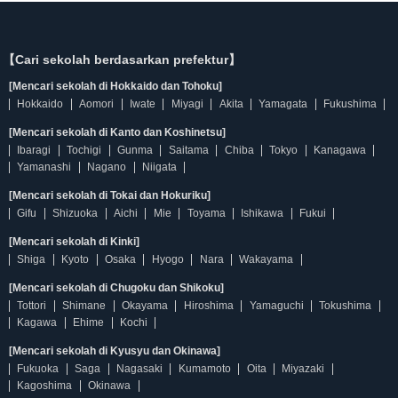
【Cari sekolah berdasarkan prefektur】
[Mencari sekolah di Hokkaido dan Tohoku]
Hokkaido
Aomori
Iwate
Miyagi
Akita
Yamagata
Fukushima
[Mencari sekolah di Kanto dan Koshinetsu]
Ibaragi
Tochigi
Gunma
Saitama
Chiba
Tokyo
Kanagawa
Yamanashi
Nagano
Niigata
[Mencari sekolah di Tokai dan Hokuriku]
Gifu
Shizuoka
Aichi
Mie
Toyama
Ishikawa
Fukui
[Mencari sekolah di Kinki]
Shiga
Kyoto
Osaka
Hyogo
Nara
Wakayama
[Mencari sekolah di Chugoku dan Shikoku]
Tottori
Shimane
Okayama
Hiroshima
Yamaguchi
Tokushima
Kagawa
Ehime
Kochi
[Mencari sekolah di Kyusyu dan Okinawa]
Fukuoka
Saga
Nagasaki
Kumamoto
Oita
Miyazaki
Kagoshima
Okinawa