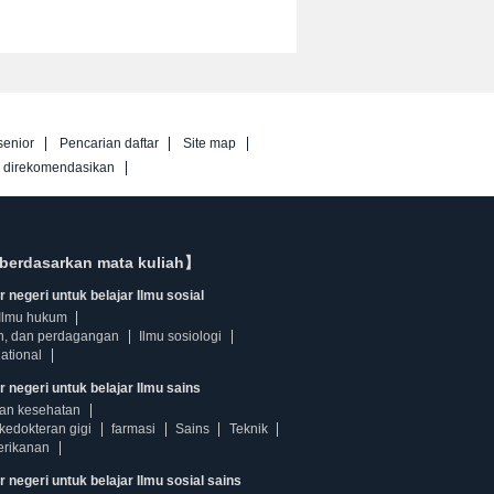
senior
Pencarian daftar
Site map
g direkomendasikan
berdasarkan mata kuliah】
 negeri untuk belajar Ilmu sosial
Ilmu hukum
n, dan perdagangan
Ilmu sosiologi
ational
r negeri untuk belajar Ilmu sains
dan kesehatan
kedokteran gigi
farmasi
Sains
Teknik
erikanan
 negeri untuk belajar Ilmu sosial sains