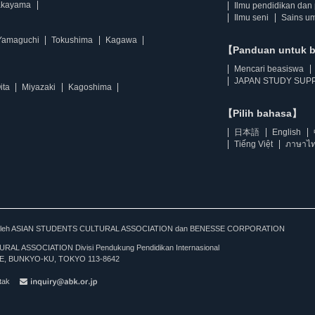
kayama
Ilmu pendidikan dan 
Ilmu seni
Sains u
Yamaguchi
Tokushima
Kagawa
【Panduan untuk 
Mencari beasiswa
JAPAN STUDY SUPP
ita
Miyazaki
Kagoshima
【Pilih bahasa】
日本語
English
Tiếng Việt
ภาษาไ
kan oleh ASIAN STUDENTS CULTURAL ASSOCIATION dan BENESSE CORPORATION
L ASSOCIATION Divisi Pendukung Pendidikan Internasional
, BUNKYO-KU, TOKYO 113-8642
tak