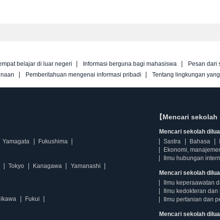
empat belajar di luar negeri
Informasi berguna bagi mahasiswa
Pesan dari 
unaan
Pemberitahuan mengenai informasi pribadi
Tentang lingkungan yan
【Mencari sekolah 
Mencari sekolah diluar
Yamagata
Fukushima
Sastra
Bahasa
Ekonomi, manajeme
Ilmu hubungan intern
Tokyo
Kanagawa
Yamanashi
Mencari sekolah dilua
Ilmu keperaawatan 
Ilmu kedokteran dan 
hikawa
Fukui
Ilmu pertanian dan p
Mencari sekolah diluar