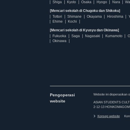
Shiga
Kyoto
Osaka
Hyogo
Nara
Wa
[Mencari sekolah di Chugoku dan Shikoku]
Tottori
Shimane
Okayama
Hiroshima
Ehime
Kochi
[Mencari sekolah di Kyusyu dan Okinawa]
Fukuoka
Saga
Nagasaki
Kumamoto
O
Okinawa
Pengoperasi
Website ini dioperasi
website
ASIAN STUDENTS CULTURA
2-12-13 HONKOMAGOME
Konsep website
Kon