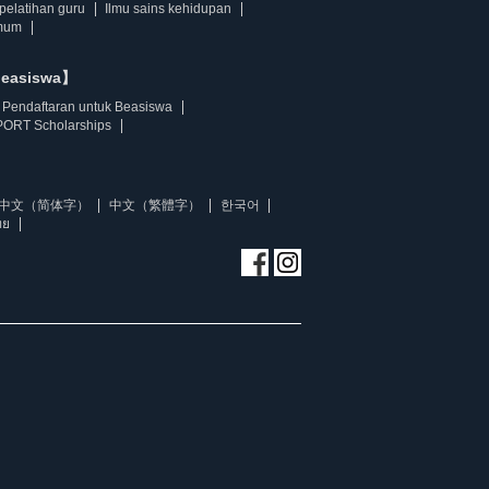
pelatihan guru
Ilmu sains kehidupan
mum
beasiswa】
Pendaftaran untuk Beasiswa
ORT Scholarships
中文（简体字）
中文（繁體字）
한국어
ทย