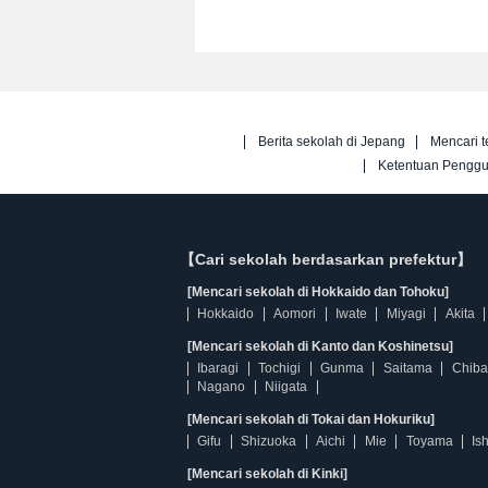
Berita sekolah di Jepang
Mencari t
Ketentuan Pengg
【Cari sekolah berdasarkan prefektur】
[Mencari sekolah di Hokkaido dan Tohoku]
Hokkaido
Aomori
Iwate
Miyagi
Akita
[Mencari sekolah di Kanto dan Koshinetsu]
Ibaragi
Tochigi
Gunma
Saitama
Chiba
Nagano
Niigata
[Mencari sekolah di Tokai dan Hokuriku]
Gifu
Shizuoka
Aichi
Mie
Toyama
Is
[Mencari sekolah di Kinki]