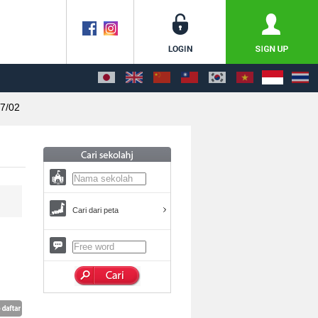
7/02
Cari dari peta