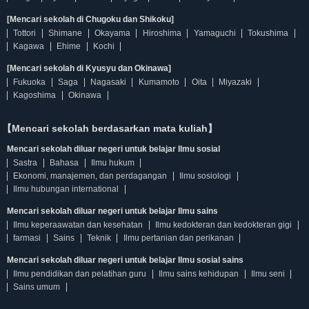
[Mencari sekolah di Chugoku dan Shikoku]
Tottori
Shimane
Okayama
Hiroshima
Yamaguchi
Tokushima
Kagawa
Ehime
Kochi
[Mencari sekolah di Kyusyu dan Okinawa]
Fukuoka
Saga
Nagasaki
Kumamoto
Oita
Miyazaki
Kagoshima
Okinawa
【Mencari sekolah berdasarkan mata kuliah】
Mencari sekolah diluar negeri untuk belajar Ilmu sosial
Sastra
Bahasa
Ilmu hukum
Ekonomi, manajemen, dan perdagangan
Ilmu sosiologi
Ilmu hubungan international
Mencari sekolah diluar negeri untuk belajar Ilmu sains
Ilmu keperaawatan dan kesehatan
Ilmu kedokteran dan kedokteran gigi
farmasi
Sains
Teknik
Ilmu pertanian dan perikanan
Mencari sekolah diluar negeri untuk belajar Ilmu sosial sains
Ilmu pendidikan dan pelatihan guru
Ilmu sains kehidupan
Ilmu seni
Sains umum