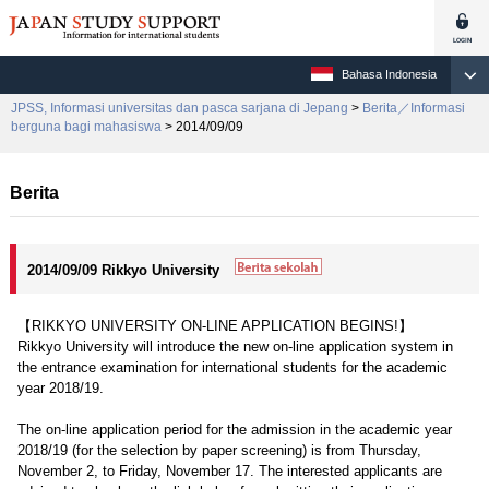
Bahasa Indonesia
JPSS, Informasi universitas dan pasca sarjana di Jepang
>
Berita／Informasi
berguna bagi mahasiswa
> 2014/09/09
Berita
2014/09/09 Rikkyo University
【RIKKYO UNIVERSITY ON-LINE APPLICATION BEGINS!】
Rikkyo University will introduce the new on-line application system in
the entrance examination for international students for the academic
year 2018/19.
The on-line application period for the admission in the academic year
2018/19 (for the selection by paper screening) is from Thursday,
November 2, to Friday, November 17. The interested applicants are