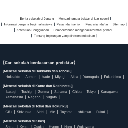
Berita sekolah di Jepang
Mencari tempat belajar di luar negeri
Informasi berguna bagi mahasiswa
Pesan dari senior
Pencarian daftar
Site map
Ketentuan Penggunaan
Pemberitahuan mengenai informasi pribadi
Tentang lingkungan yang direkomendasikan
【Cari sekolah berdasarkan prefektur】
[Mencari sekolah di Hokkaido dan Tohoku]
Hokkaido
Aomori
Iwate
Miyagi
Akita
Yamagata
Fukushima
[Mencari sekolah di Kanto dan Koshinetsu]
Ibaragi
Tochigi
Gunma
Saitama
Chiba
Tokyo
Kanagawa
Yamanashi
Nagano
Niigata
[Mencari sekolah di Tokai dan Hokuriku]
Gifu
Shizuoka
Aichi
Mie
Toyama
Ishikawa
Fukui
[Mencari sekolah di Kinki]
Shiga
Kyoto
Osaka
Hyogo
Nara
Wakayama