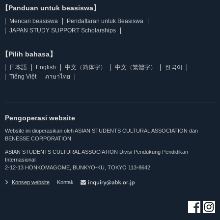
【Panduan untuk beasiswa】
Mencari beasiswa
Pendaftaran untuk Beasiswa
JAPAN STUDY SUPPORT Scholarships
【Pilih bahasa】
日本語
English
中文（简体字）
中文（繁體字）
한국어
Tiếng Việt
ภาษาไทย
Pengoperasi website
Website ini dioperasikan oleh ASIAN STUDENTS CULTURAL ASSOCIATION dan
BENESSE CORPORATION
ASIAN STUDENTS CULTURAL ASSOCIATION Divisi Pendukung Pendidikan
Internasional
2-12-13 HONKOMAGOME, BUNKYO-KU, TOKYO 113-8642
Konsep website
Kontak