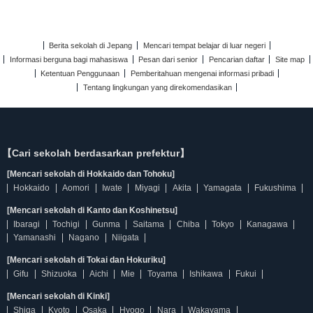
Berita sekolah di Jepang
Mencari tempat belajar di luar negeri
Informasi berguna bagi mahasiswa
Pesan dari senior
Pencarian daftar
Site map
Ketentuan Penggunaan
Pemberitahuan mengenai informasi pribadi
Tentang lingkungan yang direkomendasikan
【Cari sekolah berdasarkan prefektur】
[Mencari sekolah di Hokkaido dan Tohoku]
Hokkaido
Aomori
Iwate
Miyagi
Akita
Yamagata
Fukushima
[Mencari sekolah di Kanto dan Koshinetsu]
Ibaragi
Tochigi
Gunma
Saitama
Chiba
Tokyo
Kanagawa
Yamanashi
Nagano
Niigata
[Mencari sekolah di Tokai dan Hokuriku]
Gifu
Shizuoka
Aichi
Mie
Toyama
Ishikawa
Fukui
[Mencari sekolah di Kinki]
Shiga
Kyoto
Osaka
Hyogo
Nara
Wakayama