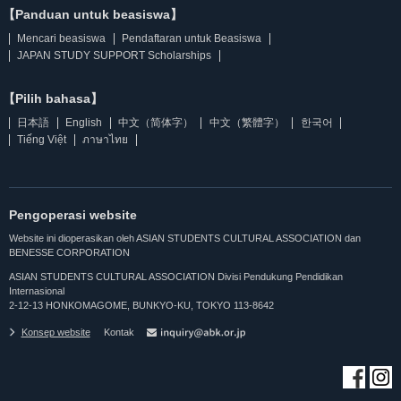
【Panduan untuk beasiswa】
Mencari beasiswa
Pendaftaran untuk Beasiswa
JAPAN STUDY SUPPORT Scholarships
【Pilih bahasa】
日本語
English
中文（简体字）
中文（繁體字）
한국어
Tiếng Việt
ภาษาไทย
Pengoperasi website
Website ini dioperasikan oleh ASIAN STUDENTS CULTURAL ASSOCIATION dan
BENESSE CORPORATION
ASIAN STUDENTS CULTURAL ASSOCIATION Divisi Pendukung Pendidikan
Internasional
2-12-13 HONKOMAGOME, BUNKYO-KU, TOKYO 113-8642
Konsep website
Kontak