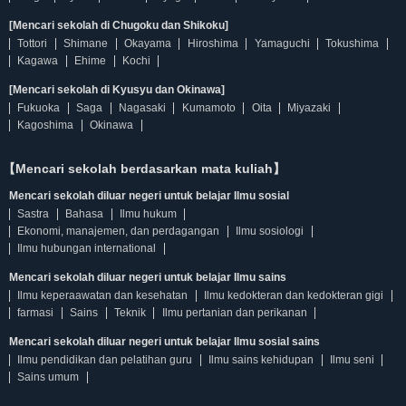
[Mencari sekolah di Chugoku dan Shikoku]
Tottori
Shimane
Okayama
Hiroshima
Yamaguchi
Tokushima
Kagawa
Ehime
Kochi
[Mencari sekolah di Kyusyu dan Okinawa]
Fukuoka
Saga
Nagasaki
Kumamoto
Oita
Miyazaki
Kagoshima
Okinawa
【Mencari sekolah berdasarkan mata kuliah】
Mencari sekolah diluar negeri untuk belajar Ilmu sosial
Sastra
Bahasa
Ilmu hukum
Ekonomi, manajemen, dan perdagangan
Ilmu sosiologi
Ilmu hubungan international
Mencari sekolah diluar negeri untuk belajar Ilmu sains
Ilmu keperaawatan dan kesehatan
Ilmu kedokteran dan kedokteran gigi
farmasi
Sains
Teknik
Ilmu pertanian dan perikanan
Mencari sekolah diluar negeri untuk belajar Ilmu sosial sains
Ilmu pendidikan dan pelatihan guru
Ilmu sains kehidupan
Ilmu seni
Sains umum