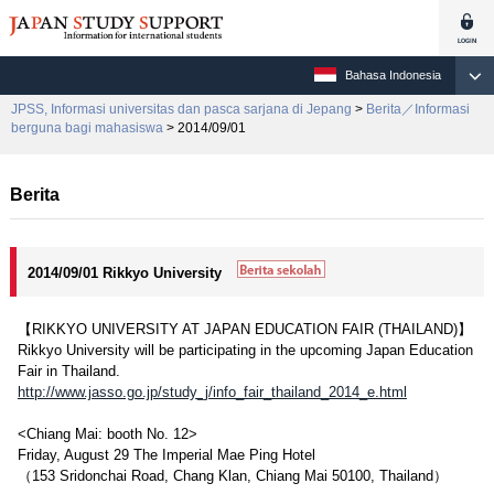
Bahasa Indonesia
JPSS, Informasi universitas dan pasca sarjana di Jepang
>
Berita／Informasi
berguna bagi mahasiswa
> 2014/09/01
Berita
2014/09/01 Rikkyo University
【RIKKYO UNIVERSITY AT JAPAN EDUCATION FAIR (THAILAND)】
Rikkyo University will be participating in the upcoming Japan Education
Fair in Thailand.
http://www.jasso.go.jp/study_j/info_fair_thailand_2014_e.html
<Chiang Mai: booth No. 12>
Friday, August 29 The Imperial Mae Ping Hotel
（153 Sridonchai Road, Chang Klan, Chiang Mai 50100, Thailand）